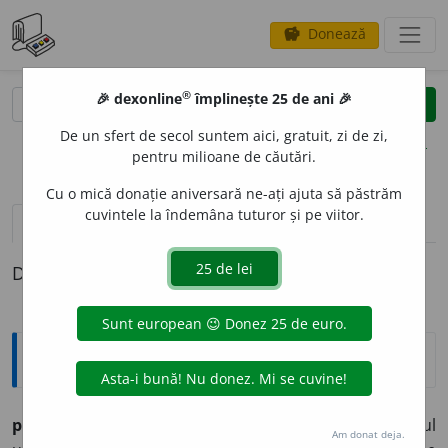
Donează
savings
®
®
🎉 dexonline
împlinește 25 de ani 🎉
caută
clear
search
De un sfert de secol suntem aici, gratuit, zi de zi,
opțiuni
pentru milioane de căutări.
Cu o mică donație aniversară ne-ați ajuta să păstrăm
cuvintele la îndemâna tuturor și pe viitor.
definiții (1)
Definiția cu ID-ul 551753:
Enciclopedice
polil
e
u,
polilee
s. n.
Cântare bisericească din cadrul
Am donat deja.