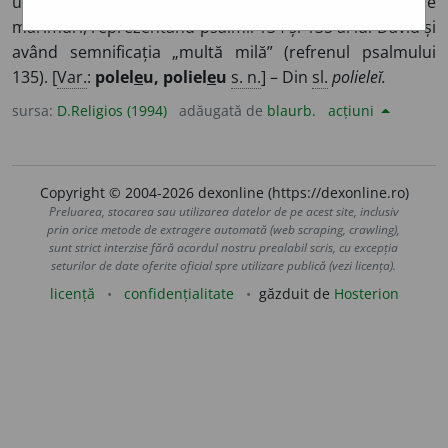
utreniei la sărbătorile mari după catisme și înainte de
mărimuri, reprezentând psalmii 134 și 135 ai lui David și
având semnificația „multă milă” (refrenul psalmului
135). [
Var.
:
polel
e
u, poliel
e
u
s. n.
] – Din
sl.
polieleĭ.
sursa:
D.Religios (1994)
adăugată de
blaurb.
acțiuni
Copyright © 2004-2026 dexonline (https://dexonline.ro)
Preluarea, stocarea sau utilizarea datelor de pe acest site, inclusiv
prin orice metode de extragere automată (web scraping, crawling),
sunt strict interzise fără acordul nostru prealabil scris, cu excepția
seturilor de date oferite oficial spre utilizare publică (vezi licența).
licență
confidențialitate
găzduit de
Hosterion