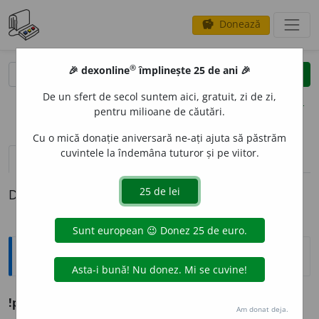
Donează
savings
®
®
🎉 dexonline
împlinește 25 de ani 🎉
caută
clear
search
De un sfert de secol suntem aici, gratuit, zi de zi,
opțiuni
pentru milioane de căutări.
Cu o mică donație aniversară ne-ați ajuta să păstrăm
cuvintele la îndemâna tuturor și pe viitor.
definiții (1)
Definiția cu ID-ul 738526:
Ortografice DOOM
!poliel
e
u
(-li-e-)
s. n.
,
art.
poliel
e
ul;
pl.
polieleie/poliel
e
uri
Am donat deja.