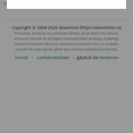
sursa:
DOOM 2 (2005)
adăugată de
raduborza
acțiuni
Copyright © 2004-2026 dexonline (https://dexonline.ro)
Preluarea, stocarea sau utilizarea datelor de pe acest site, inclusiv
prin orice metode de extragere automată (web scraping, crawling),
sunt strict interzise fără acordul nostru prealabil scris, cu excepția
seturilor de date oferite oficial spre utilizare publică (vezi licența).
licență
confidențialitate
găzduit de
Hosterion