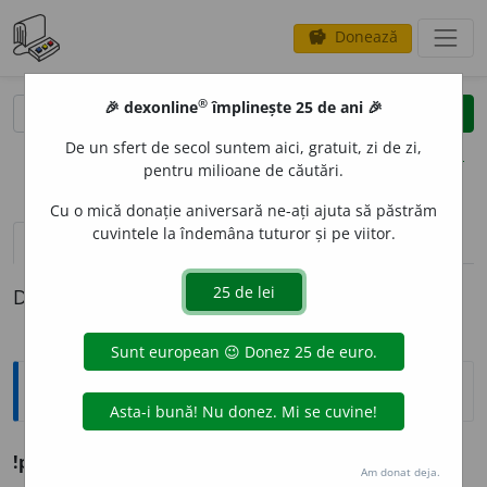
Donează
savings
®
®
🎉 dexonline
împlinește 25 de ani 🎉
caută
clear
search
De un sfert de secol suntem aici, gratuit, zi de zi,
opțiuni
pentru milioane de căutări.
Cu o mică donație aniversară ne-ați ajuta să păstrăm
cuvintele la îndemâna tuturor și pe viitor.
definiții (1)
Definiția cu ID-ul 1258721:
Ortografice DOOM
!poliel
e
u
(
desp.
-li-e-
)
s.
n.
,
art.
poliel
e
ul
;
pl.
poliel
e
uri
Am donat deja.