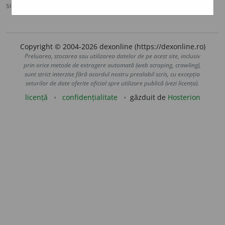
sursa:
DOOM 3 (2021)
adăugată de
gall
acțiuni
Copyright © 2004-2026 dexonline (https://dexonline.ro)
Preluarea, stocarea sau utilizarea datelor de pe acest site, inclusiv
prin orice metode de extragere automată (web scraping, crawling),
sunt strict interzise fără acordul nostru prealabil scris, cu excepția
seturilor de date oferite oficial spre utilizare publică (vezi licența).
licență
confidențialitate
găzduit de
Hosterion