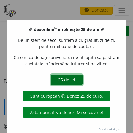
Donează
savings
®
®
🎉 dexonline
împlinește 25 de ani 🎉
caută
clear
search
De un sfert de secol suntem aici, gratuit, zi de zi,
opțiuni
pentru milioane de căutări.
Cu o mică donație aniversară ne-ați ajuta să păstrăm
cuvintele la îndemâna tuturor și pe viitor.
definiții (1)
Definiția cu ID-ul 1258716:
Ortografice DOOM
!pol
a
b
adj.
m.
,
pl.
pol
a
bi
(
termeni ~
);
f.
pol
a
bă
(
limba ~
)
Am donat deja.