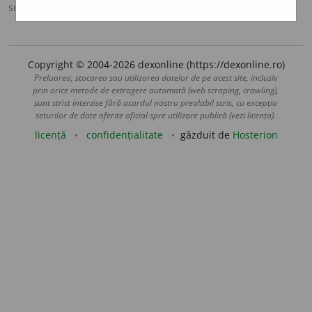
sursa:
DOOM 3 (2021)
adăugată de
gall
acțiuni
Copyright © 2004-2026 dexonline (https://dexonline.ro)
Preluarea, stocarea sau utilizarea datelor de pe acest site, inclusiv
prin orice metode de extragere automată (web scraping, crawling),
sunt strict interzise fără acordul nostru prealabil scris, cu excepția
seturilor de date oferite oficial spre utilizare publică (vezi licența).
licență
confidențialitate
găzduit de
Hosterion