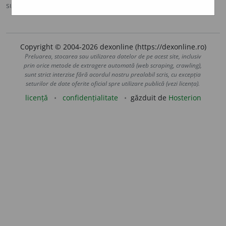
sursa:
DEX '09 (2009)
adăugată de
blaurb.
acțiuni
Copyright © 2004-2026 dexonline (https://dexonline.ro)
Preluarea, stocarea sau utilizarea datelor de pe acest site, inclusiv
prin orice metode de extragere automată (web scraping, crawling),
sunt strict interzise fără acordul nostru prealabil scris, cu excepția
seturilor de date oferite oficial spre utilizare publică (vezi licența).
licență
confidențialitate
găzduit de
Hosterion