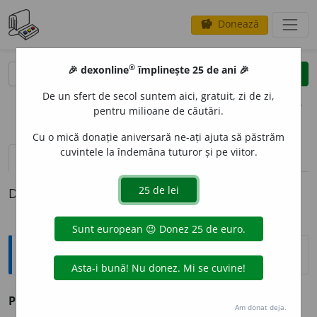
Donează
savings
®
®
🎉 dexonline
împlinește 25 de ani 🎉
caută
clear
search
De un sfert de secol suntem aici, gratuit, zi de zi,
opțiuni
pentru milioane de căutări.
Cu o mică donație aniversară ne-ați ajuta să păstrăm
cuvintele la îndemâna tuturor și pe viitor.
definiții (1)
Definiția cu ID-ul 874409:
Explicative DEX
POHT
I
vb.
IV
v.
pofti.
Am donat deja.