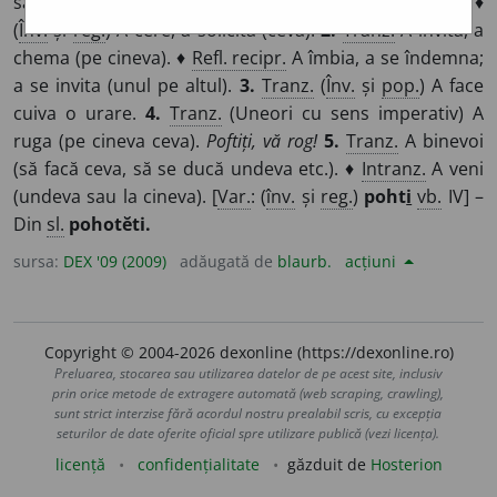
să obțină sau să se întâmple ceva; a jindui, a râvni. ♦
(
Înv.
și
reg.
) A cere, a solicita (ceva).
2.
Tranz.
A invita, a
chema (pe cineva). ♦
Refl. recipr.
A îmbia, a se îndemna;
a se invita (unul pe altul).
3.
Tranz.
(
Înv.
și
pop.
) A face
cuiva o urare.
4.
Tranz.
(Uneori cu sens imperativ) A
ruga (pe cineva ceva).
Poftiți, vă rog!
5.
Tranz.
A binevoi
(să facă ceva, să se ducă undeva etc.). ♦
Intranz.
A veni
(undeva sau la cineva). [
Var.
: (
înv.
și
reg.
)
poht
i
vb.
IV] –
Din
sl.
pohotĕti.
sursa:
DEX '09 (2009)
adăugată de
blaurb.
acțiuni
Copyright © 2004-2026 dexonline (https://dexonline.ro)
Preluarea, stocarea sau utilizarea datelor de pe acest site, inclusiv
prin orice metode de extragere automată (web scraping, crawling),
sunt strict interzise fără acordul nostru prealabil scris, cu excepția
seturilor de date oferite oficial spre utilizare publică (vezi licența).
licență
confidențialitate
găzduit de
Hosterion