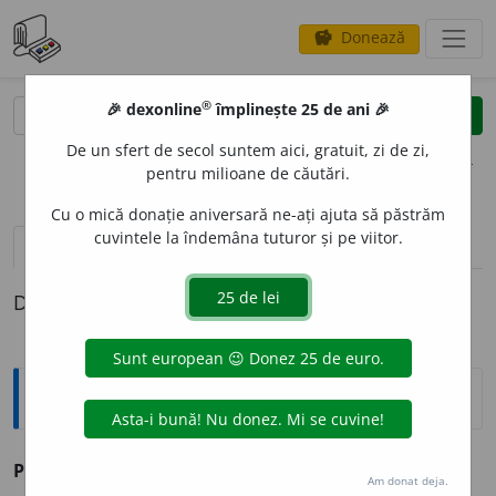
Donează
savings
®
®
🎉 dexonline
împlinește 25 de ani 🎉
caută
clear
search
De un sfert de secol suntem aici, gratuit, zi de zi,
opțiuni
pentru milioane de căutări.
Cu o mică donație aniversară ne-ați ajuta să păstrăm
cuvintele la îndemâna tuturor și pe viitor.
definiții (1)
Definiția cu ID-ul 33421:
Explicative DEX
POCL
O
N
s. n.
v.
plocon.
Am donat deja.