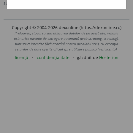
sursa:
DEX '98 (1998)
adăugată de
oprocopiuc
acțiuni
Copyright © 2004-2026 dexonline (https://dexonline.ro)
Preluarea, stocarea sau utilizarea datelor de pe acest site, inclusiv
prin orice metode de extragere automată (web scraping, crawling),
sunt strict interzise fără acordul nostru prealabil scris, cu excepția
seturilor de date oferite oficial spre utilizare publică (vezi licența).
licență
confidențialitate
găzduit de
Hosterion