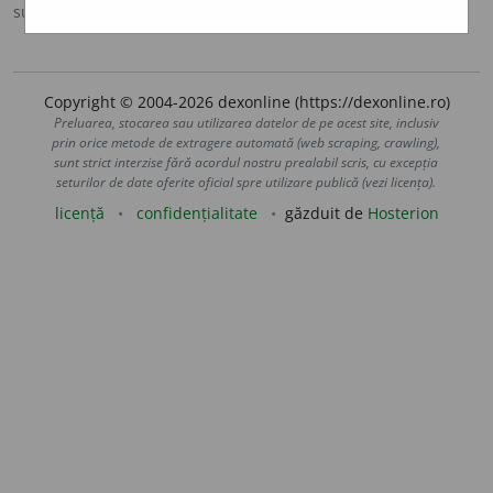
sursa:
DEX '98 (1998)
adăugată de
oprocopiuc
acțiuni
Copyright © 2004-2026 dexonline (https://dexonline.ro)
Preluarea, stocarea sau utilizarea datelor de pe acest site, inclusiv
prin orice metode de extragere automată (web scraping, crawling),
sunt strict interzise fără acordul nostru prealabil scris, cu excepția
seturilor de date oferite oficial spre utilizare publică (vezi licența).
licență
confidențialitate
găzduit de
Hosterion