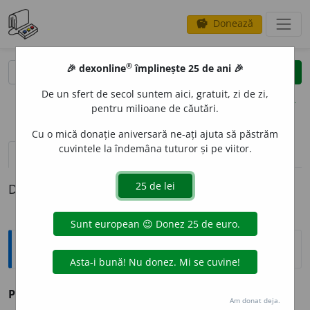
Donează
savings
®
®
🎉 dexonline
împlinește 25 de ani 🎉
caută
clear
search
De un sfert de secol suntem aici, gratuit, zi de zi,
opțiuni
pentru milioane de căutări.
Cu o mică donație aniversară ne-ați ajuta să păstrăm
cuvintele la îndemâna tuturor și pe viitor.
definiții (1)
Definiția cu ID-ul 33417:
Explicative DEX
POCL
A
D
s. n.
v.
pocladă.
Am donat deja.