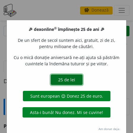
Donează
savings
®
®
🎉 dexonline
împlinește 25 de ani 🎉
caută
clear
search
De un sfert de secol suntem aici, gratuit, zi de zi,
opțiuni
pentru milioane de căutări.
Cu o mică donație aniversară ne-ați ajuta să păstrăm
cuvintele la îndemâna tuturor și pe viitor.
pronunție
(3)
volume_up
definiții (1)
Definiția cu ID-ul 33314:
Explicative DEX
3
POANT
A
vb.
I
v.
ponta
.
Am donat deja.