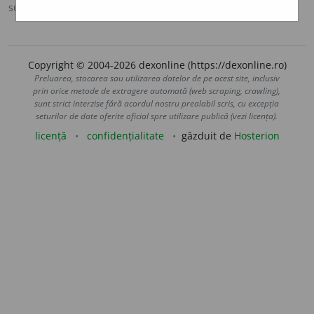
sursa:
DEX '98 (1998)
adăugată de
ana_zecheru
acțiuni
Copyright © 2004-2026 dexonline (https://dexonline.ro)
Preluarea, stocarea sau utilizarea datelor de pe acest site, inclusiv
prin orice metode de extragere automată (web scraping, crawling),
sunt strict interzise fără acordul nostru prealabil scris, cu excepția
seturilor de date oferite oficial spre utilizare publică (vezi licența).
licență
confidențialitate
găzduit de
Hosterion