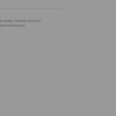
craping, crawling), sunt strict
lică (vezi licența).