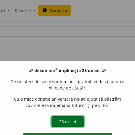
Donează
savings
ari
Resurse
®
🎉 dexonline
împlinește 25 de ani 🎉
De un sfert de secol suntem aici, gratuit, zi de zi, pentru
milioane de căutări.
Cu o mică donație aniversară ne-ați ajuta să păstrăm
cuvintele la îndemâna tuturor și pe viitor.
S. m.
(Astăzi
peior.
) Copil (mic).
2.
S. n.
Germen, embrion; ro
oprocopiuc
acțiuni