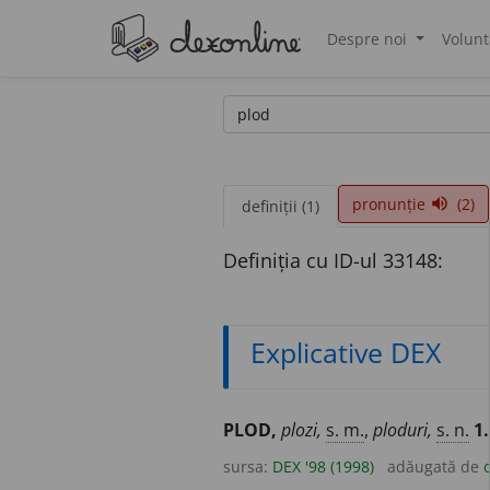
Despre noi
Volunt
®
pronunție
(2)
volume_up
definiții (1)
Definiția cu ID-ul 33148:
Explicative DEX
PLOD,
plozi,
s. m.
,
ploduri,
s. n.
1.
sursa:
DEX '98 (1998)
adăugată de