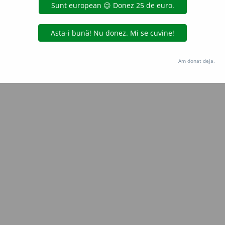
Copyright © 2004-2026 dexonline (https://dexonline.ro)
area datelor de pe acest site, inclusiv prin orice metode de extragere automată (web s
dul nostru prealabil scris, cu excepția seturilor de date oferite oficial spre utilizare pub
Am donat deja.
licență
confidențialitate
găzduit de
Hosterion