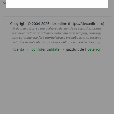
sursa:
Antonime (2002)
adăugată de
siveco
acțiuni
Copyright © 2004-2026 dexonline (https://dexonline.ro)
Preluarea, stocarea sau utilizarea datelor de pe acest site, inclusiv
prin orice metode de extragere automată (web scraping, crawling),
sunt strict interzise fără acordul nostru prealabil scris, cu excepția
seturilor de date oferite oficial spre utilizare publică (vezi licența).
licență
confidențialitate
găzduit de
Hosterion