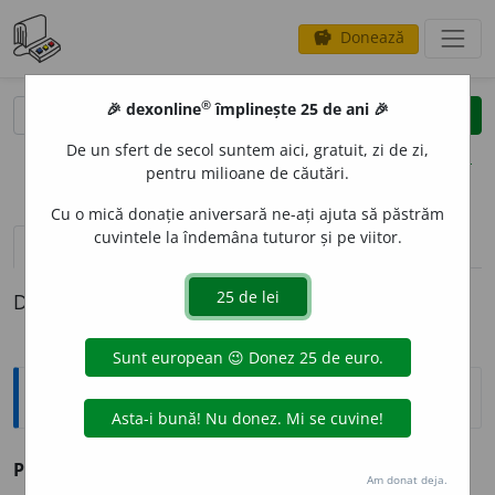
Donează
savings
®
®
🎉 dexonline
împlinește 25 de ani 🎉
caută
clear
search
De un sfert de secol suntem aici, gratuit, zi de zi,
opțiuni
pentru milioane de căutări.
Cu o mică donație aniversară ne-ați ajuta să păstrăm
cuvintele la îndemâna tuturor și pe viitor.
pronunție
(4)
volume_up
definiții (1)
Definiția cu ID-ul 72160:
Antonime
Plicticos
≠ amuzant, captivant, distractiv, nostim
Am donat deja.