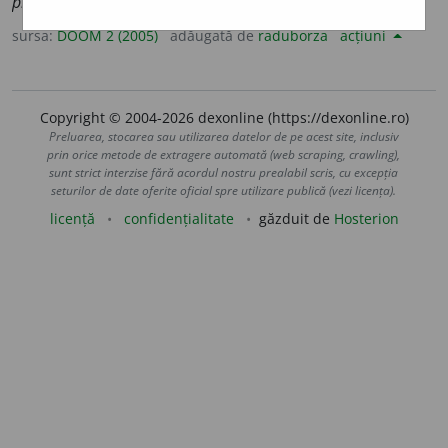
pleon
a
sme
sursa:
DOOM 2 (2005)
adăugată de
raduborza
acțiuni
Copyright © 2004-2026 dexonline (https://dexonline.ro)
Preluarea, stocarea sau utilizarea datelor de pe acest site, inclusiv
prin orice metode de extragere automată (web scraping, crawling),
sunt strict interzise fără acordul nostru prealabil scris, cu excepția
seturilor de date oferite oficial spre utilizare publică (vezi licența).
licență
confidențialitate
găzduit de
Hosterion