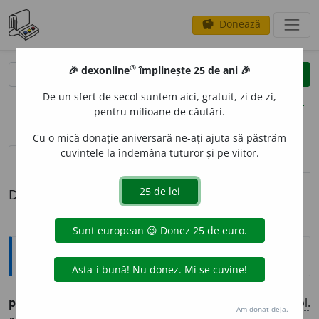
Donează
savings
®
®
🎉 dexonline
împlinește 25 de ani 🎉
caută
clear
search
De un sfert de secol suntem aici, gratuit, zi de zi,
opțiuni
pentru milioane de căutări.
Cu o mică donație aniversară ne-ați ajuta să păstrăm
cuvintele la îndemâna tuturor și pe viitor.
pronunție
(5)
volume_up
definiții (1)
Definiția cu ID-ul 737977:
Ortografice DOOM
pleon
a
sm
(repetiție semantică)
(ple-o-)
s. n.
,
pl.
Am donat deja.