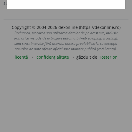
sursa:
DOOM 3 (2021)
adăugată de
gall
acțiuni
Copyright © 2004-2026 dexonline (https://dexonline.ro)
Preluarea, stocarea sau utilizarea datelor de pe acest site, inclusiv
prin orice metode de extragere automată (web scraping, crawling),
sunt strict interzise fără acordul nostru prealabil scris, cu excepția
seturilor de date oferite oficial spre utilizare publică (vezi licența).
licență
confidențialitate
găzduit de
Hosterion