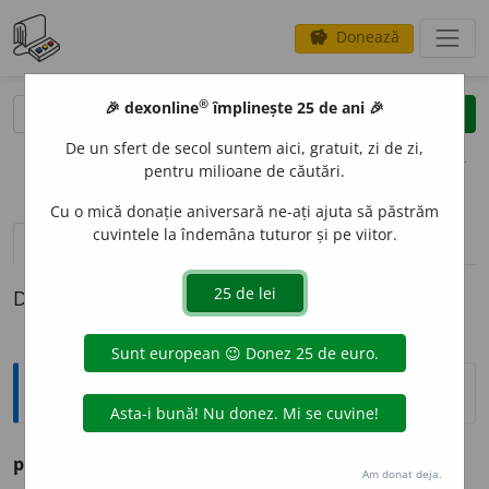
Donează
savings
®
®
🎉 dexonline
împlinește 25 de ani 🎉
caută
clear
search
De un sfert de secol suntem aici, gratuit, zi de zi,
opțiuni
pentru milioane de căutări.
Cu o mică donație aniversară ne-ați ajuta să păstrăm
cuvintele la îndemâna tuturor și pe viitor.
definiții (1)
Definiția cu ID-ul 1282980:
Ortografice DOOM
pl
a
sture
s.
m.
,
pl.
pl
a
sturi
Am donat deja.