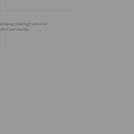
craping, crawling), sunt strict
lică (vezi licența).