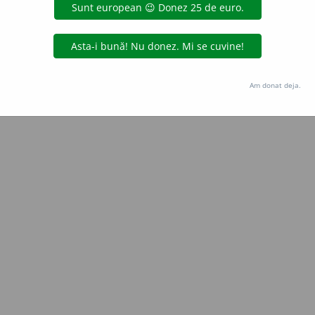
Copyright © 2004-2026 dexonline (https://dexonline.ro)
area datelor de pe acest site, inclusiv prin orice metode de extragere automată (web s
dul nostru prealabil scris, cu excepția seturilor de date oferite oficial spre utilizare pub
Am donat deja.
licență
confidențialitate
găzduit de
Hosterion