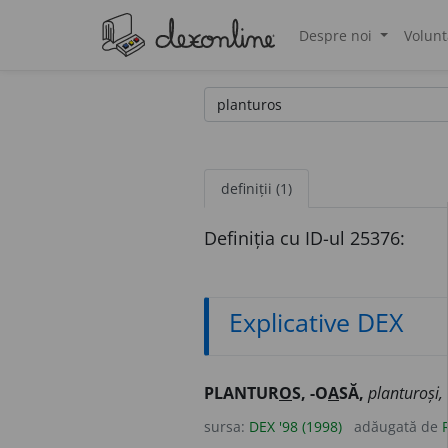
Despre noi
Volunt
®
definiții (1)
Definiția cu ID-ul 25376:
Explicative DEX
PLANTUR
O
S, -O
A
SĂ,
planturoși,
sursa:
DEX '98 (1998)
adăugată de