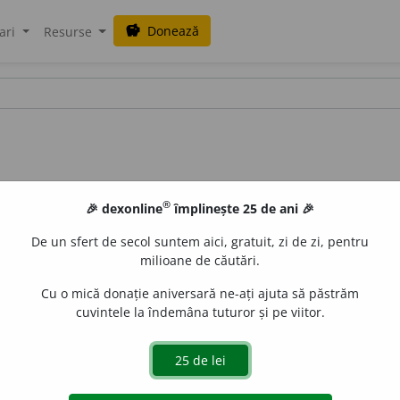
Donează
savings
ari
Resurse
®
🎉 dexonline
împlinește 25 de ani 🎉
De un sfert de secol suntem aici, gratuit, zi de zi, pentru
milioane de căutări.
Cu o mică donație aniversară ne-ați ajuta să păstrăm
cuvintele la îndemâna tuturor și pe viitor.
 -oase,
adj.
Cu forme pline, gras; voinic, zdravăn, masiv. – Di
RACAI
acțiuni