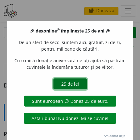
Donează
savings
®
®
🎉 dexonline
împlinește 25 de ani 🎉
caută
clear
search
De un sfert de secol suntem aici, gratuit, zi de zi,
opțiuni
pentru milioane de căutări.
Cu o mică donație aniversară ne-ați ajuta să păstrăm
cuvintele la îndemâna tuturor și pe viitor.
definiții (1)
Definiția cu ID-ul 737801:
Ortografice DOOM
2
plantigr
a
d
(-ti-grad)
s. n.
,
pl.
plantigr
a
de
Am donat deja.