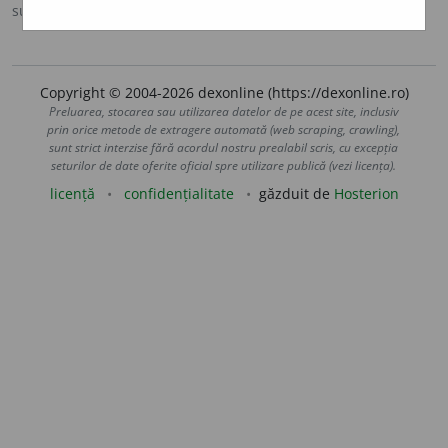
sursa:
DOOM 2 (2005)
adăugată de
raduborza
acțiuni
Copyright © 2004-2026 dexonline (https://dexonline.ro)
Preluarea, stocarea sau utilizarea datelor de pe acest site, inclusiv
prin orice metode de extragere automată (web scraping, crawling),
sunt strict interzise fără acordul nostru prealabil scris, cu excepția
seturilor de date oferite oficial spre utilizare publică (vezi licența).
licență
confidențialitate
găzduit de
Hosterion