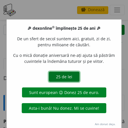
Donează
savings
®
®
🎉 dexonline
împlinește 25 de ani 🎉
caută
clear
search
De un sfert de secol suntem aici, gratuit, zi de zi,
opțiuni
pentru milioane de căutări.
Cu o mică donație aniversară ne-ați ajuta să păstrăm
cuvintele la îndemâna tuturor și pe viitor.
definiții (1)
Definiția cu ID-ul 483180:
Explicative DEX
PLANTIGR
A
D, -Ă
adj.
,
s. n.
(mamifer) care calcă pe toată
Am donat deja.