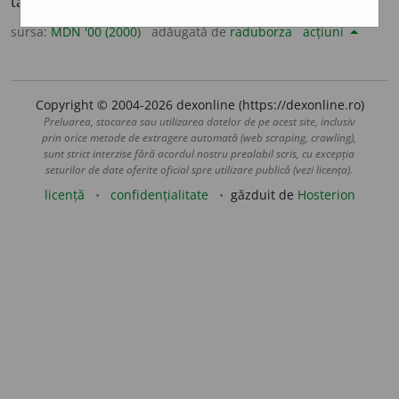
talpa piciorului. (<
fr.
plantigrade
)
sursa:
MDN '00 (2000)
adăugată de
raduborza
acțiuni
Copyright © 2004-2026 dexonline (https://dexonline.ro)
Preluarea, stocarea sau utilizarea datelor de pe acest site, inclusiv
prin orice metode de extragere automată (web scraping, crawling),
sunt strict interzise fără acordul nostru prealabil scris, cu excepția
seturilor de date oferite oficial spre utilizare publică (vezi licența).
licență
confidențialitate
găzduit de
Hosterion