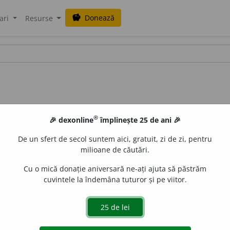
Donează
savings
ari
Resurse
®
🎉 dexonline
împlinește 25 de ani 🎉
De un sfert de secol suntem aici, gratuit, zi de zi, pentru
milioane de căutări.
Cu o mică donație aniversară ne-ați ajuta să păstrăm
cuvintele la îndemâna tuturor și pe viitor.
eprezentare în plan a suprafeței întregului Pământ; plan