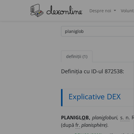
Despre noi
Volunt
®
definiții (1)
Definiția cu ID-ul 872538:
Explicative DEX
PLANIGL
O
B,
planigloburi,
s. n.
R
(după
fr.
planisphère).