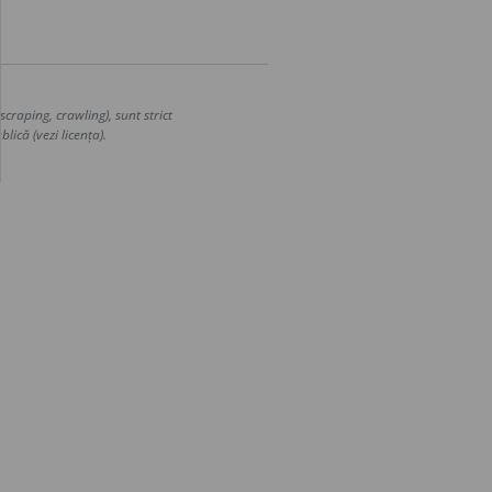
craping, crawling), sunt strict
lică (vezi licența).