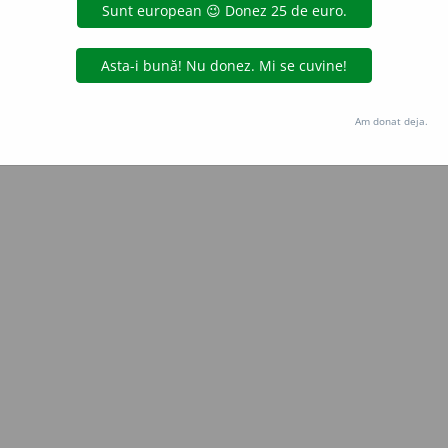
blaurb.
acțiuni
Copyright © 2004-2026 dexonline (https://dexonline.ro)
area datelor de pe acest site, inclusiv prin orice metode de extragere automată (web s
Am donat deja.
dul nostru prealabil scris, cu excepția seturilor de date oferite oficial spre utilizare pub
licență
confidențialitate
găzduit de
Hosterion