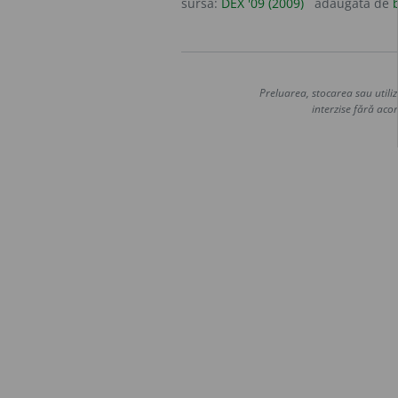
sursa:
DEX '09 (2009)
adăugată de
Preluarea, stocarea sau utiliz
interzise fără acor