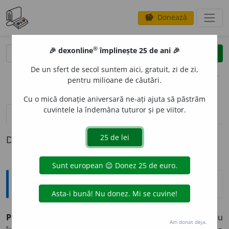
Donează
savings
®
®
🎉 dexonline
împlinește 25 de ani 🎉
caută
clear
search
De un sfert de secol suntem aici, gratuit, zi de zi,
opțiuni
pentru milioane de căutări.
Cu o mică donație aniversară ne-ați ajuta să păstrăm
cuvintele la îndemâna tuturor și pe viitor.
definiții (1)
Definiția cu ID-ul 32672:
Explicative DEX
PLANIGL
O
B,
planigloburi,
s. n.
Hartă a globului terestru
Am donat deja.