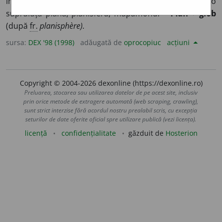
în care cele două emisfere sunt reprezentate pe o
suprafață plană; planisferă, mapamond. –
Plan
+
glob
(după
fr.
planisphère).
sursa:
DEX '98 (1998)
adăugată de
oprocopiuc
acțiuni
Copyright © 2004-2026 dexonline (https://dexonline.ro)
Preluarea, stocarea sau utilizarea datelor de pe acest site, inclusiv
prin orice metode de extragere automată (web scraping, crawling),
sunt strict interzise fără acordul nostru prealabil scris, cu excepția
seturilor de date oferite oficial spre utilizare publică (vezi licența).
licență
confidențialitate
găzduit de
Hosterion