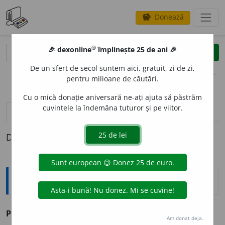
Donează
savings
®
®
🎉 dexonline
împlinește 25 de ani 🎉
caută
clear
search
De un sfert de secol suntem aici, gratuit, zi de zi,
opțiuni
pentru milioane de căutări.
Cu o mică donație aniversară ne-ați ajuta să păstrăm
cuvintele la îndemâna tuturor și pe viitor.
definiții (1)
Definiția cu ID-ul 200917:
Sinonime
PLANIGL
O
B
s. v.
planisferă.
Am donat deja.