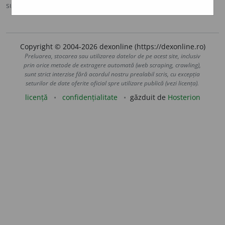
sursa:
Sinonime (2002)
adăugată de
siveco
acțiuni
Copyright © 2004-2026 dexonline (https://dexonline.ro)
Preluarea, stocarea sau utilizarea datelor de pe acest site, inclusiv
prin orice metode de extragere automată (web scraping, crawling),
sunt strict interzise fără acordul nostru prealabil scris, cu excepția
seturilor de date oferite oficial spre utilizare publică (vezi licența).
licență
confidențialitate
găzduit de
Hosterion