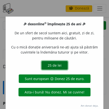
Donează
savings
®
®
🎉 dexonline
împlinește 25 de ani 🎉
caută
clear
search
De un sfert de secol suntem aici, gratuit, zi de zi,
opțiuni
pentru milioane de căutări.
Cu o mică donație aniversară ne-ați ajuta să păstrăm
cuvintele la îndemâna tuturor și pe viitor.
pronunție
(28)
volume_up
definiții (1)
Definiția cu ID-ul 72150:
Antonime
Plagiat
≠ original
Am donat deja.