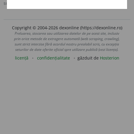
sursa:
Antonime (2002)
adăugată de
siveco
acțiuni
Copyright © 2004-2026 dexonline (https://dexonline.ro)
Preluarea, stocarea sau utilizarea datelor de pe acest site, inclusiv
prin orice metode de extragere automată (web scraping, crawling),
sunt strict interzise fără acordul nostru prealabil scris, cu excepția
seturilor de date oferite oficial spre utilizare publică (vezi licența).
licență
confidențialitate
găzduit de
Hosterion