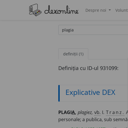
Despre noi
Volunt
®
definiții (1)
Definiția cu ID-ul 931099:
Explicative DEX
PLAGI
A
,
plagiez,
vb.
I.
Tranz.
A
personale; a publica, sub semnătu