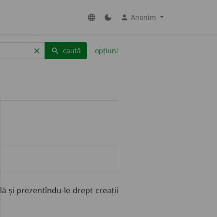
Anonim
language
dark_mode
person
caută
opțiuni
clear
search
lă și prezentîndu-le drept creații