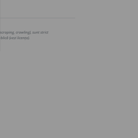
craping, crawling), sunt strict
lică (vezi licența).