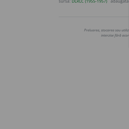
sursa:
DLRLC (1955-1957)
adăugată
Preluarea, stocarea sau utiliz
interzise fără acor