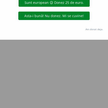
 de
blaurb.
acțiuni
Copyright © 2004-2026 dexonline (https://dexonline.ro)
area datelor de pe acest site, inclusiv prin orice metode de extragere automată (web s
Am donat deja.
dul nostru prealabil scris, cu excepția seturilor de date oferite oficial spre utilizare pub
licență
confidențialitate
găzduit de
Hosterion