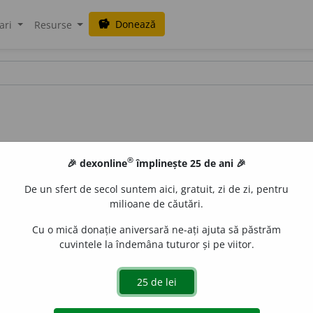
Donează
savings
ari
Resurse
®
🎉 dexonline
împlinește 25 de ani 🎉
De un sfert de secol suntem aici, gratuit, zi de zi, pentru
milioane de căutări.
Cu o mică donație aniversară ne-ați ajuta să păstrăm
cuvintele la îndemâna tuturor și pe viitor.
-și însuși idei din scrierile altora păstrînd forma lor origina
ră proprie, părți din opera altuia; a comite un furt literar.