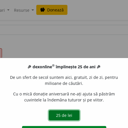
Donează
savings
ari
Resurse
®
🎉 dexonline
împlinește 25 de ani 🎉
De un sfert de secol suntem aici, gratuit, zi de zi, pentru
milioane de căutări.
Cu o mică donație aniversară ne-ați ajuta să păstrăm
cuvintele la îndemâna tuturor și pe viitor.
e
siveco
acțiuni