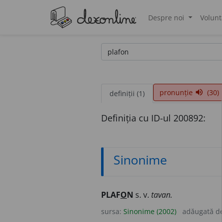
Despre noi
Volunt
®
pronunție
(30)
volume_up
definiții (1)
Definiția cu ID-ul 200892:
Sinonime
PLAF
O
N
s. v.
tavan.
sursa:
Sinonime (2002)
adăugată d