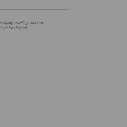
craping, crawling), sunt strict
lică (vezi licența).