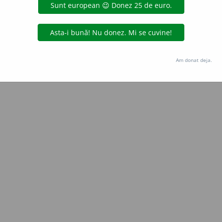
Copyright © 2004-2026 dexonline (https://dexonline.ro)
area datelor de pe acest site, inclusiv prin orice metode de extragere automată (web s
dul nostru prealabil scris, cu excepția seturilor de date oferite oficial spre utilizare pub
Am donat deja.
licență
confidențialitate
găzduit de
Hosterion