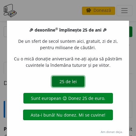
Donează
savings
®
®
🎉 dexonline
împlinește 25 de ani 🎉
caută
clear
search
De un sfert de secol suntem aici, gratuit, zi de zi,
opțiuni
pentru milioane de căutări.
Cu o mică donație aniversară ne-ați ajuta să păstrăm
cuvintele la îndemâna tuturor și pe viitor.
definiții (1)
Definiția cu ID-ul 347771:
Explicative DEX
PIRPIR
I
U ~e (~i)
1)
(despre organisme vii)
Care s-a oprit
Am donat deja.