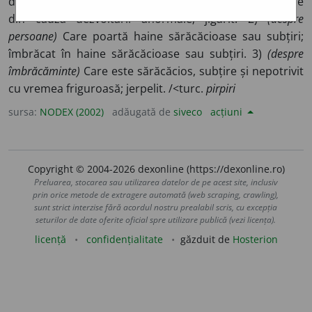
din dezvoltare sau a degenerat; cu dimensiuni reduse
din cauza dezvoltării anormale; jigărit. 2)
(despre
persoane)
Care poartă haine sărăcăcioase sau subțiri;
îmbrăcat în haine sărăcăcioase sau subțiri. 3)
(despre
îmbrăcăminte)
Care este sărăcăcios, subțire și nepotrivit
cu vremea friguroasă; jerpelit. /<turc.
pirpiri
sursa:
NODEX (2002)
adăugată de
siveco
acțiuni
Copyright © 2004-2026 dexonline (https://dexonline.ro)
Preluarea, stocarea sau utilizarea datelor de pe acest site, inclusiv
prin orice metode de extragere automată (web scraping, crawling),
sunt strict interzise fără acordul nostru prealabil scris, cu excepția
seturilor de date oferite oficial spre utilizare publică (vezi licența).
licență
confidențialitate
găzduit de
Hosterion