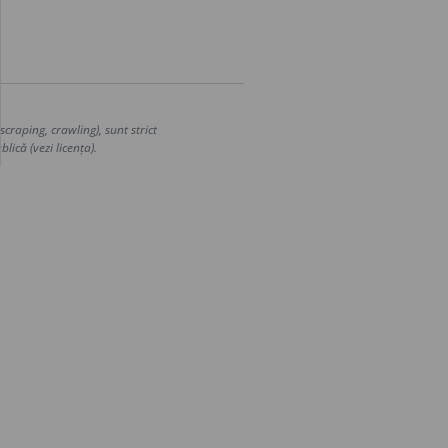
craping, crawling), sunt strict
lică (vezi licența).