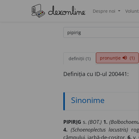
Despre noi
Volunt
®
pronunție
(1)
volume_up
definiții (1)
Definiția cu ID-ul 200441:
Sinonime
PIPIR
I
G
s.
(BOT.)
1.
(Bolbochoenu
4.
(Schoenoplectus lacustris)
rogo
câmpului, iarbă-de-cositor.
6.
v.