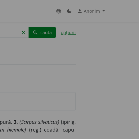
Anonim
language
dark_mode
person
caută
opțiuni
clear
search
apură.
3.
(Scirpus silvaticus)
țipirig.
um hiemale)
(reg.) coadă, capu-