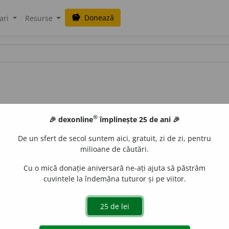
Donează
savings
ari
Resurse
®
🎉 dexonline
împlinește 25 de ani 🎉
De un sfert de secol suntem aici, gratuit, zi de zi, pentru
milioane de căutări.
Cu o mică donație aniversară ne-ați ajuta să păstrăm
cuvintele la îndemâna tuturor și pe viitor.
s maritimus)
(reg.) rogoz.
2.
(Holoschoenus vulgaris)
(reg.) p
z, (reg.) păpurică, țiperig, papură-rotundă.
5.
(Equiset
stuf.