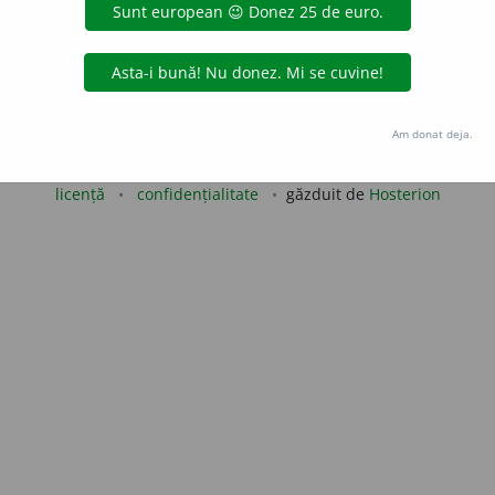
e
siveco
acțiuni
Copyright © 2004-2026 dexonline (https://dexonline.ro)
Am donat deja.
area datelor de pe acest site, inclusiv prin orice metode de extragere automată (web s
dul nostru prealabil scris, cu excepția seturilor de date oferite oficial spre utilizare pub
licență
confidențialitate
găzduit de
Hosterion