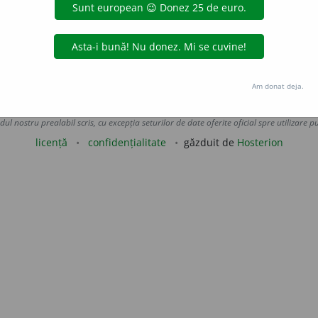
cent; picant. [
Var.
:
pipăr
a
t, -ă
adj.
] –
V.
pipera.
oprocopiuc
acțiuni
Am donat deja.
Copyright © 2004-2026 dexonline (https://dexonline.ro)
area datelor de pe acest site, inclusiv prin orice metode de extragere automată (web s
dul nostru prealabil scris, cu excepția seturilor de date oferite oficial spre utilizare pub
licență
confidențialitate
găzduit de
Hosterion