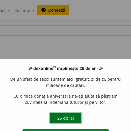
Donează
savings
ari
Resurse
®
🎉 dexonline
împlinește 25 de ani 🎉
De un sfert de secol suntem aici, gratuit, zi de zi, pentru
milioane de căutări.
Cu o mică donație aniversară ne-ați ajuta să păstrăm
cuvintele la îndemâna tuturor și pe viitor.
1.
(Despre mâncăruri și băuturi) În care s-a pus (prea m
 picant, aromat. ♦ (Despre miresme, mirosuri) Înțepător, 
ridicat, exagerat, mare; (despre obiecte, mărfuri) care c