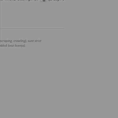
craping, crawling), sunt strict
lică (vezi licența).