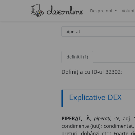
Despre noi
Volunt
®
definiții (1)
Definiția cu ID-ul 32302:
Explicative DEX
PIPER
A
T, -Ă,
piperați, -te,
adj.
condimente (iuți); condimentat,
prețuri, dobânzi etc.) Foarte 