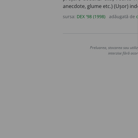
anecdote, glume etc.) (Ușor) inde
sursa:
DEX '98 (1998)
adăugată de
Preluarea, stocarea sau utiliz
interzise fără acor