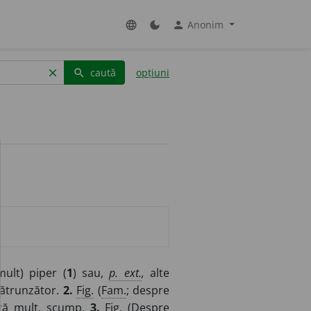
Anonim
language
dark_mode
person
caută
opțiuni
clear
search
ult) piper (
1
) sau,
p. ext.
,
alte
pătrunzător.
2.
Fig.
(
Fam.
; despre
ostă mult, scump.
3.
Fig.
(Despre