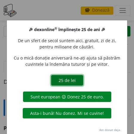
Donează
savings
®
®
🎉 dexonline
împlinește 25 de ani 🎉
caută
clear
search
De un sfert de secol suntem aici, gratuit, zi de zi,
opțiuni
pentru milioane de căutări.
Cu o mică donație aniversară ne-ați ajuta să păstrăm
cuvintele la îndemâna tuturor și pe viitor.
pronunție
(9)
volume_up
definiții (1)
Definiția cu ID-ul 737359:
Ortografice DOOM
pil
interj.
Am donat deja.