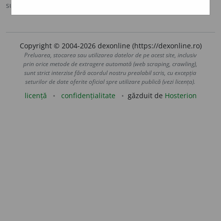
sursa:
DOOM 2 (2005)
adăugată de
raduborza
acțiuni
Copyright © 2004-2026 dexonline (https://dexonline.ro)
Preluarea, stocarea sau utilizarea datelor de pe acest site, inclusiv
prin orice metode de extragere automată (web scraping, crawling),
sunt strict interzise fără acordul nostru prealabil scris, cu excepția
seturilor de date oferite oficial spre utilizare publică (vezi licența).
licență
confidențialitate
găzduit de
Hosterion