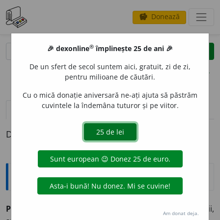
Donează
savings
®
®
🎉 dexonline
împlinește 25 de ani 🎉
caută
clear
search
De un sfert de secol suntem aici, gratuit, zi de zi,
opțiuni
pentru milioane de căutări.
Cu o mică donație aniversară ne-ați ajuta să păstrăm
cuvintele la îndemâna tuturor și pe viitor.
definiții (1)
Definiția cu ID-ul 19071:
Explicative DEX
1
PI
E
Z
,
piezi,
s. m.
Unitate de măsură a presiunii,
Am donat deja.