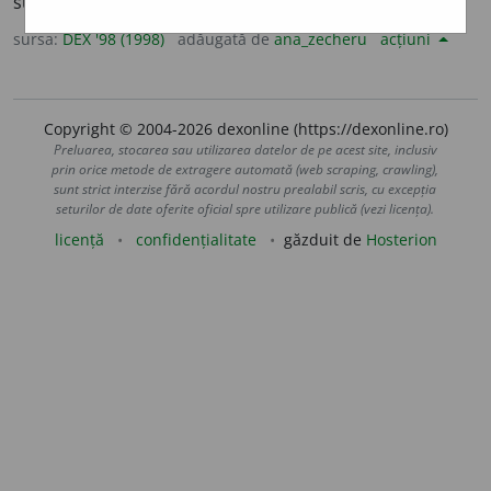
submultiplu al atmosferei. – Din
fr.
pièze.
sursa:
DEX '98 (1998)
adăugată de
ana_zecheru
acțiuni
Copyright © 2004-2026 dexonline (https://dexonline.ro)
Preluarea, stocarea sau utilizarea datelor de pe acest site, inclusiv
prin orice metode de extragere automată (web scraping, crawling),
sunt strict interzise fără acordul nostru prealabil scris, cu excepția
seturilor de date oferite oficial spre utilizare publică (vezi licența).
licență
confidențialitate
găzduit de
Hosterion