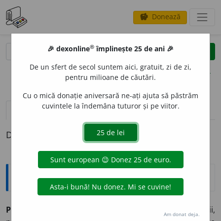
Donează
savings
®
®
🎉 dexonline
împlinește 25 de ani 🎉
caută
clear
search
De un sfert de secol suntem aici, gratuit, zi de zi,
opțiuni
pentru milioane de căutări.
Cu o mică donație aniversară ne-ați ajuta să păstrăm
cuvintele la îndemâna tuturor și pe viitor.
definiții (1)
Definiția cu ID-ul 25334:
Explicative DEX
PIERIT
O
R, -O
A
RE,
pieritori, -oare,
adj.
1.
Supus morții,
Am donat deja.