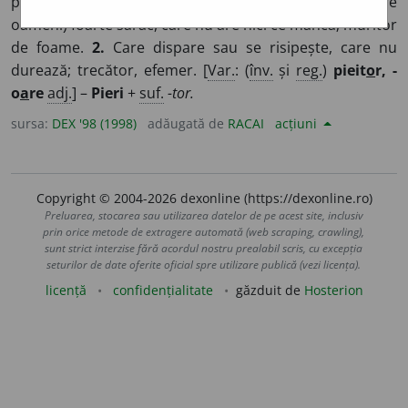
pieirii; muritor. ◊
Expr.
Pieritor de foame
= (despre
oameni) foarte sărac, care nu are nici ce mânca; muritor
de foame.
2.
Care dispare sau se risipește, care nu
durează; trecător, efemer. [
Var.
: (
înv.
și
reg.
)
pieit
o
r, -
o
a
re
adj.
] –
Pieri
+
suf.
-tor.
sursa:
DEX '98 (1998)
adăugată de
RACAI
acțiuni
Copyright © 2004-2026 dexonline (https://dexonline.ro)
Preluarea, stocarea sau utilizarea datelor de pe acest site, inclusiv
prin orice metode de extragere automată (web scraping, crawling),
sunt strict interzise fără acordul nostru prealabil scris, cu excepția
seturilor de date oferite oficial spre utilizare publică (vezi licența).
licență
confidențialitate
găzduit de
Hosterion