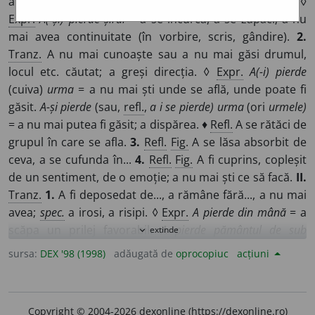
află, unde a pus, unde a rătăcit (un bun material). ◊
Expr.
A(-și) pierde șirul
= a se încurca, a se zăpăci; a nu
mai avea continuitate (în vorbire, scris, gândire).
2.
Tranz.
A nu mai cunoaște sau a nu mai găsi drumul,
locul etc. căutat; a greși direcția. ◊
Expr.
A(-i) pierde
(cuiva)
urma
= a nu mai ști unde se află, unde poate fi
găsit.
A-și pierde
(sau,
refl.
,
a i se pierde) urma
(ori
urmele)
= a nu mai putea fi găsit; a dispărea. ♦
Refl.
A se rătăci de
grupul în care se afla.
3.
Refl.
Fig.
A se lăsa absorbit de
ceva, a se cufunda în...
4.
Refl.
Fig.
A fi cuprins, copleșit
de un sentiment, de o emoție; a nu mai ști ce să facă.
II.
Tranz.
1.
A fi deposedat de..., a rămâne fără..., a nu mai
avea;
spec.
a irosi, a risipi. ◊
Expr.
A pierde din mână
= a
scăpa un prilej favorabil.
A pierde pământul de sub
extinde
expand_more
picioare
=
a)
a nu-și mai putea păstra echilibrul din
sursa:
DEX '98 (1998)
adăugată de
oprocopiuc
acțiuni
cauza unei proaste stări fizice, a unui pas greșit etc.;
b)
a
fi pe punctul de a pierde o anumită situație materială
sau socială.
A-și pierde viața
= a muri; a fi omorât.
A-și
Copyright © 2004-2026 dexonline (https://dexonline.ro)