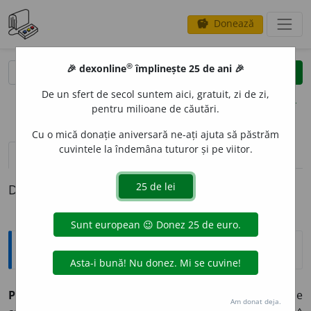
Donează
savings
®
®
🎉 dexonline
împlinește 25 de ani 🎉
caută
clear
search
De un sfert de secol suntem aici, gratuit, zi de zi,
opțiuni
pentru milioane de căutări.
Cu o mică donație aniversară ne-ați ajuta să păstrăm
cuvintele la îndemâna tuturor și pe viitor.
pronunție
(50)
volume_up
definiții (1)
Definiția cu ID-ul 32199:
Explicative DEX
PI
E
RDE,
pierd,
vb.
III.
I. 1.
Tranz.
A nu mai ști unde se
Am donat deja.