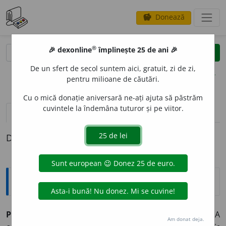
Donează
savings
®
®
🎉 dexonline
împlinește 25 de ani 🎉
caută
clear
search
De un sfert de secol suntem aici, gratuit, zi de zi,
opțiuni
pentru milioane de căutări.
Cu o mică donație aniversară ne-ați ajuta să păstrăm
cuvintele la îndemâna tuturor și pe viitor.
definiții (1)
Definiția cu ID-ul 929656:
Explicative DEX
PICUR
A
,
p
i
cur,
vb.
I.
1.
Intranz.
(Despre lichide) A
Am donat deja.