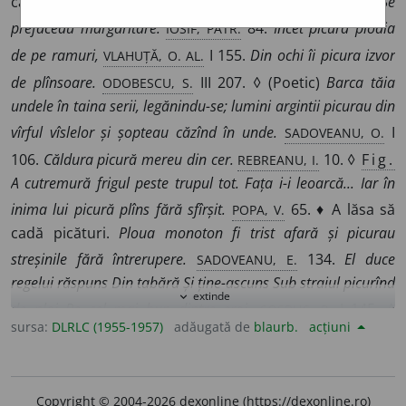
cădea picătură cu picătură; a pica.
Lacrimile-i picurînd Se
IOSIF, PATR.
prefăceau mărgăritare.
84.
Încet picură ploaia
VLAHUȚĂ, O. AL.
de pe ramuri,
I 155.
Din ochi îi picura izvor
ODOBESCU, S.
de plînsoare.
III 207. ◊ (Poetic)
Barca tăia
undele în taina serii, legănindu-se; lumini argintii picurau din
SADOVEANU, O.
vîrful vîslelor și șopteau căzînd în unde.
I
REBREANU, I.
106.
Căldura picură mereu din cer.
10. ◊
Fig.
A cutremură frigul peste trupul tot. Fața i-i leoarcă... Iar în
POPA, V.
inima lui picură plîns fără sfîrșit.
65. ♦ A lăsa să
cadă picături.
Ploua monoton fi trist afară și picurau
SADOVEANU, E.
streșinile fără întrerupere.
134.
El duce
regelui răspuns Din tabără Și ține-ascuns Sub straiul picurînd
extinde
expand_more
COȘBUC, P.
de ploi Pe cel mai bun dintre eroi.
I 145. ◊
sursa:
DLRLC (1955-1957)
adăugată de
blaurb.
acțiuni
Expr.
De nu curge,
(
tot
sau
măcar
)
picură
= dacă nu
curge, pică,
v.
curge.
De nu curge, macar picură și cine
CREANGĂ, P.
mișcă, tot pișcă,
110.
2.
Tranz.
A turna
Copyright © 2004-2026 dexonline (https://dexonline.ro)
picătură cu picătură; a slobozi sau a lăsa să cadă pic cu