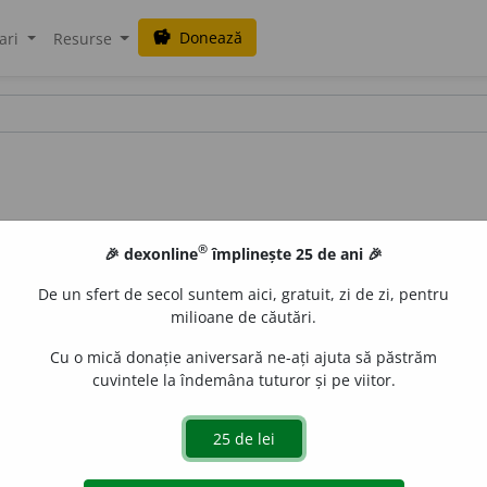
Donează
savings
ari
Resurse
®
🎉 dexonline
împlinește 25 de ani 🎉
De un sfert de secol suntem aici, gratuit, zi de zi, pentru
milioane de căutări.
Cu o mică donație aniversară ne-ați ajuta să păstrăm
cuvintele la îndemâna tuturor și pe viitor.
.) a roura.
(Ploaia ~; streașina ~.)
2.
a țârcâi, a țârâi.
(Chiuveta ~
e
siveco
acțiuni