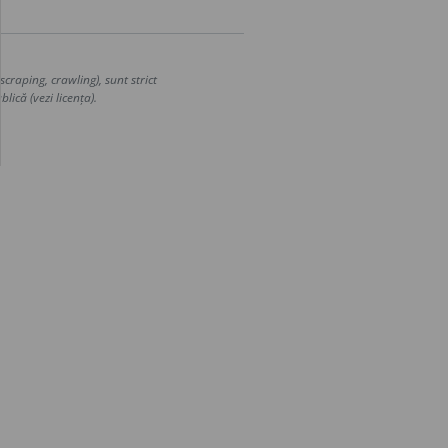
craping, crawling), sunt strict
lică (vezi licența).