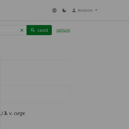
Anonim
language
dark_mode
person
caută
opțiuni
clear
search
.)
3.
v.
curge.