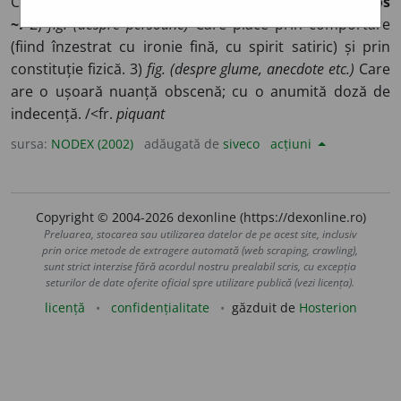
Care are miros și gust înțepător; condimentat; iute.
Sos
~.
2)
fig. (despre persoane)
Care place prin comportare
(fiind înzestrat cu ironie fină, cu spirit satiric) și prin
constituție fizică. 3)
fig. (despre glume, anecdote etc.)
Care
are o ușoară nuanță obscenă; cu o anumită doză de
indecență. /<fr.
piquant
sursa:
NODEX (2002)
adăugată de
siveco
acțiuni
Copyright © 2004-2026 dexonline (https://dexonline.ro)
Preluarea, stocarea sau utilizarea datelor de pe acest site, inclusiv
prin orice metode de extragere automată (web scraping, crawling),
sunt strict interzise fără acordul nostru prealabil scris, cu excepția
seturilor de date oferite oficial spre utilizare publică (vezi licența).
licență
confidențialitate
găzduit de
Hosterion