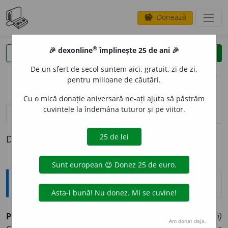
Donează
savings
®
®
🎉 dexonline
împlinește 25 de ani 🎉
caută
clear
search
De un sfert de secol suntem aici, gratuit, zi de zi,
opțiuni
pentru milioane de căutări.
Cu o mică donație aniversară ne-ați ajuta să păstrăm
cuvintele la îndemâna tuturor și pe viitor.
pronunție
(21)
volume_up
definiții (1)
Definiția cu ID-ul 347545:
Explicative DEX
PIC
A
NT ~tă (~ți, ~te)
1)
(despre mâncăruri sau băuturi)
Am donat deja.