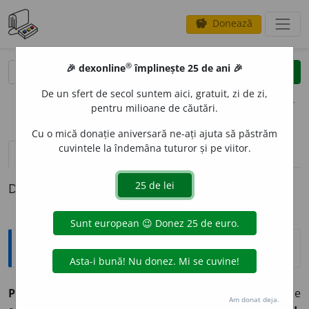
Donează
savings
®
®
🎉 dexonline
împlinește 25 de ani 🎉
caută
clear
search
De un sfert de secol suntem aici, gratuit, zi de zi,
opțiuni
pentru milioane de căutări.
Cu o mică donație aniversară ne-ați ajuta să păstrăm
cuvintele la îndemâna tuturor și pe viitor.
pronunție
(50)
volume_up
definiții (1)
Definiția cu ID-ul 31726:
Explicative DEX
P
E
STE
prep.
(Semnifică ideea de suprapunere, de
Am donat deja.