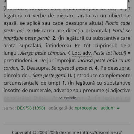
aplicare etc., directă sau mediată, prin extensiune)
I.
(Introduce complemente circumstanțiale de loc)
1.
(În
legătură cu verbe de mișcare, arată că un obiect se
așază, se aplică sau cade deasupra altuia)
Ploaia cade
peste noi.
◊ (Mișcarea are direcția orizontală)
Părul se
împrăștie peste pernă.
2.
(În legătură cu substantive care
arată suprafața, întinderea) Pe tot cuprinsul; de-a
lungul.
Alerga peste câmpuri.
◊
Loc. adv.
Peste tot (locul)
=
pretutindeni. ♦ De jur împrejur.
Încinsă peste brâu cu un
cordon.
3.
Deasupra.
Se apleacă peste el.
4.
Pe deasupra;
dincolo de...
Sare peste gard.
II.
(Introduce complemente
circumstanțiale de timp)
1.
(În legătură cu substantive
însoțite de numerale, adverbe sau pronume și adjective
nehotărâte) După...
Peste un ceas.
2.
(În legătură cu
extinde
expand_more
substantive care exprimă noțiuni de timp durative) În
sursa:
DEX '98 (1998)
adăugată de
oprocopiuc
acțiuni
timpul, în cursul.
Peste zi lucrează.
3.
Mai mult decât...
A
întârziat peste două ceasuri.
III.
(Introduce complemente
circumstațiale de mod)
1.
(Așezat între două cuvinte
Copyright © 2004-2026 dexonline (https://dexonline.ro)