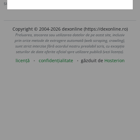
sursa:
DOOM 3 (2021)
adăugată de
gall
acțiuni
Copyright © 2004-2026 dexonline (https://dexonline.ro)
Preluarea, stocarea sau utilizarea datelor de pe acest site, inclusiv
prin orice metode de extragere automată (web scraping, crawling),
sunt strict interzise fără acordul nostru prealabil scris, cu excepția
seturilor de date oferite oficial spre utilizare publică (vezi licența).
licență
confidențialitate
găzduit de
Hosterion