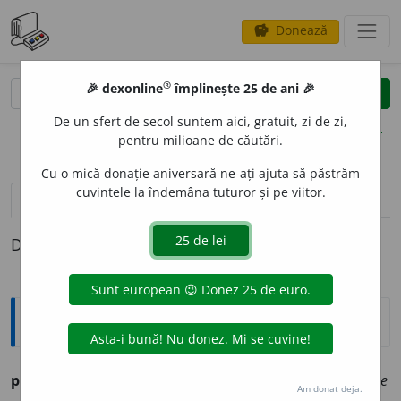
Donează
savings
®
®
🎉 dexonline
împlinește 25 de ani 🎉
caută
clear
search
De un sfert de secol suntem aici, gratuit, zi de zi,
opțiuni
pentru milioane de căutări.
Cu o mică donație aniversară ne-ați ajuta să păstrăm
cuvintele la îndemâna tuturor și pe viitor.
pronunție
(21)
volume_up
definiții (1)
Definiția cu ID-ul 1282104:
Ortografice DOOM
pertin
e
nt
adj.
m.
,
pl.
pertin
e
nți
;
f.
pertin
e
ntă
,
pl.
pertin
e
nte
Am donat deja.