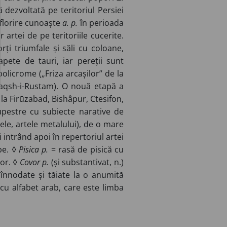
 dezvoltată pe teritoriul Persiei
florire cunoaște
a. p.
în perioada
 artei de pe teritoriile cucerite.
ți triumfale și săli cu coloane,
apete de tauri, iar pereții sunt
olicrome („Friza arcașilor” de la
 Naqsh-i-Rustam). O nouă etapă a
 la Firūzabad, Bishâpur, Ctesifon,
 rupestre cu subiecte narative de
ele, artele metalului), de o mare
 intrând apoi în repertoriul artei
abe. ◊
Pisica p.
= rasă de pisică cu
lor. ◊
Covor p.
(și substantivat,
n.
)
e înnodate și tăiate la o anumită
 cu alfabet arab, care este limba