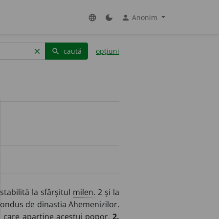
Anonim
language
dark_mode
person
caută
opțiuni
clear
search
tabilită la sfârșitul
milen.
2 și la
condus de dinastia Ahemenizilor.
 care aparține acestui popor.
2.