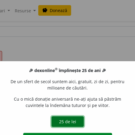
Donează
savings
ari
Resurse
®
🎉 dexonline
împlinește 25 de ani 🎉
De un sfert de secol suntem aici, gratuit, zi de zi, pentru
milioane de căutări.
Cu o mică donație aniversară ne-ați ajuta să păstrăm
cuvintele la îndemâna tuturor și pe viitor.
rsia
)
s. m.
și
f.
(La
pl.
) Populație de origine indoeuropeană, s
l Iran, unde în
sec.
8-4
î. Hr.
a pus bazele Imperiul Persan, 
ele de Iran; de religie musulmană șiită.
V.
Iran.
♦ Persoană