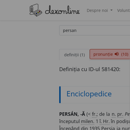
Despre noi
Volunt
®
pronunție
(10)
volume_up
definiții (1)
Definiția cu ID-ul 581420:
Enciclopedice
PERSÁN, -Ă
(<
fr.
; de la
n.
pr.
Pe
începutul
milen.
1
î. Hr.
în podișu
Începând din 1935 Persia ia num