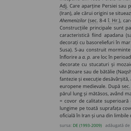
Adj.
Care aparține Persiei sau pe
(Iran), ale cărui origini se situea
Ahemenizilor
(
sec.
8-4
î. Hr.
), ca
Construcțiile principale sunt p
caracteristică fiind apadana (s
decorați cu basoreliefuri în mar
Susa). S-au construit morminte 
înflorire a
a. p.
are loc în perioad
decorate cu stucaturi și mozaicu
vânătoare sau de bătălie (Naqsh-
fantezie și execuție desăvârșită,
europene medievale. După
sec.
părul lung și mătăsos, având mai 
= covor de calitate superioară (
lungime pe toată suprafața covo
oficială în Iran și una din limbile
sursa:
DE (1993-2009)
adăugată de