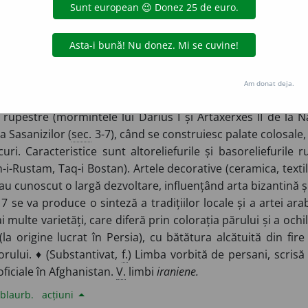
rsanilor, referitor la Persia sau la persani. ◊
Artă p.
= artă
ză în
milen.
5
î. Hr.
anterioare colonizării persane. O mare în
re se distinge printr-un caracter eclectic datorat influențelor
alatele monumentale (Persepolis, Susa, Pasargadae), cu por
ala de audiențe); coloanele au capiteluri reprezentând c
Am donat deja.
mură (Persepolis) sau cu panouri de cărămizi smălțuite și p
rupestre (mormintele lui Darius I și Artaxerxes II de la
a Sasanizilor (
sec.
3-7), când se construiesc palate colosale,
ri. Caracteristice sunt altoreliefurile și basoreliefurile
i-Rustam, Taq-i Bostan). Artele decorative (ceramica, textil
 au cunoscut o largă dezvoltare, influențând arta bizantină și
7 se va produce o sinteză a tradițiilor locale și a artei ar
multe varietăți, care diferă prin colorația părului și a ochi
la origine lucrat în Persia), cu bătătura alcătuită din fir
rului. ♦ (Substantivat,
f.
) Limba vorbită de persani, scrisă
 oficiale în Afghanistan.
V.
limbi
iraniene.
blaurb.
acțiuni