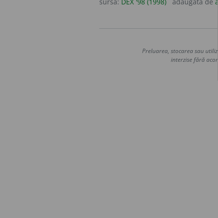
sursa:
DEX '98 (1998)
adăugată de
Preluarea, stocarea sau utiliz
interzise fără acor