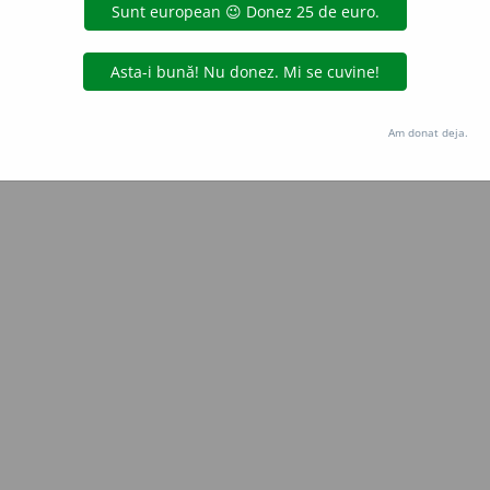
ana_zecheru
acțiuni
Copyright © 2004-2026 dexonline (https://dexonline.ro)
area datelor de pe acest site, inclusiv prin orice metode de extragere automată (web s
Am donat deja.
dul nostru prealabil scris, cu excepția seturilor de date oferite oficial spre utilizare pub
licență
confidențialitate
găzduit de
Hosterion