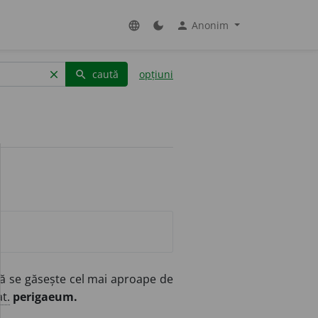
Anonim
language
dark_mode
person
caută
opțiuni
clear
search
tală se găsește cel mai aproape de
at.
perigaeum.