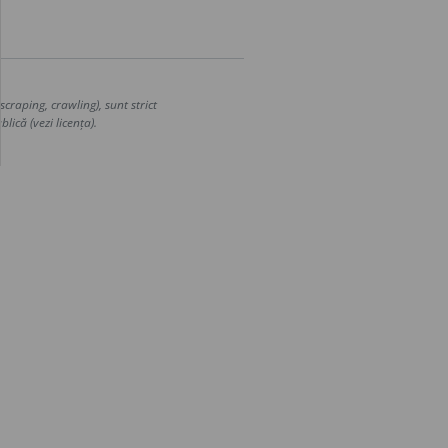
craping, crawling), sunt strict
lică (vezi licența).