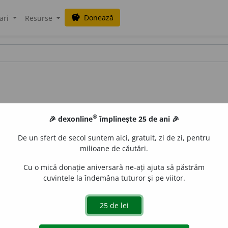
Donează
savings
ari
Resurse
®
🎉 dexonline
împlinește 25 de ani 🎉
De un sfert de secol suntem aici, gratuit, zi de zi, pentru
milioane de căutări.
Cu o mică donație aniversară ne-ați ajuta să păstrăm
cuvintele la îndemâna tuturor și pe viitor.
are un astru sau un satelit artificial aflat în mișcare orbi
trul sau satelitul se află în acest punct. – Din
fr.
périgée,
l