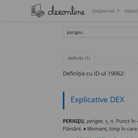
Despre noi
Volunt
®
definiții (1)
Definiția cu ID-ul 19062:
Explicative DEX
PERIG
E
U,
perigee,
s. n.
Punct în c
Pământ. ♦ Moment, timp în care as