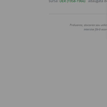
sursa:
DER (1958-1966)
adăugată 
Preluarea, stocarea sau utiliz
interzise fără acor