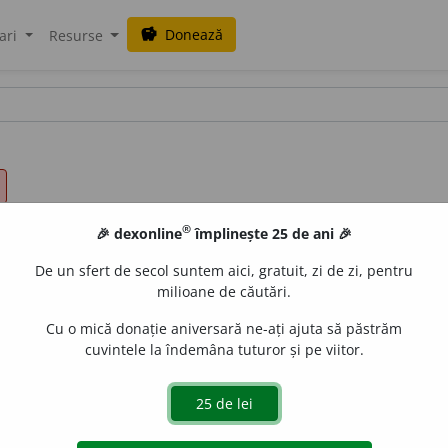
Donează
savings
ari
Resurse
®
🎉 dexonline
împlinește 25 de ani 🎉
De un sfert de secol suntem aici, gratuit, zi de zi, pentru
milioane de căutări.
Cu o mică donație aniversară ne-ați ajuta să păstrăm
cuvintele la îndemâna tuturor și pe viitor.
rșit, fără defecte.
Lat.
perfectus
(
sec.
XIX). –
Der.
(din
fr.
)
pe
erfecțiune,
s. f.