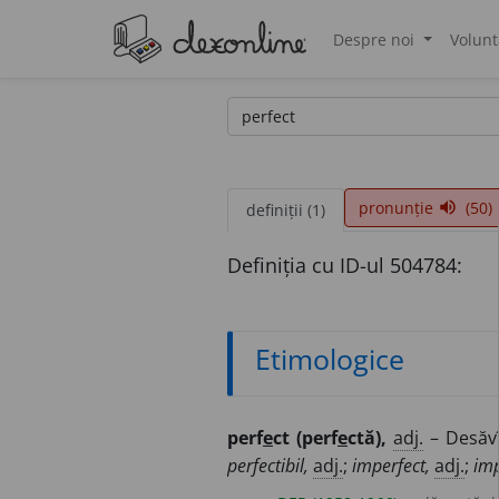
Despre noi
Volunt
®
pronunție
(50)
volume_up
definiții (1)
Definiția cu ID-ul 504784:
Etimologice
perf
e
ct (perf
e
ctă),
adj.
– Desăvî
perfectibil,
adj.
;
imperfect,
adj.
;
imp