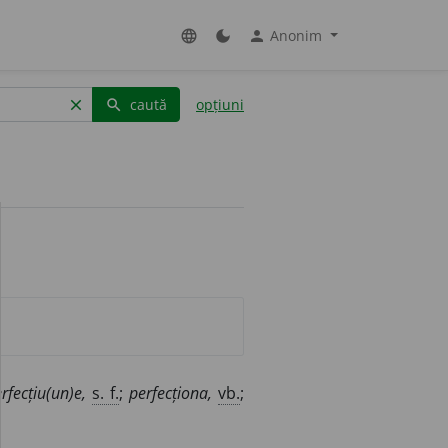
Anonim
language
dark_mode
person
caută
opțiuni
clear
search
rfecțiu(un)e,
s. f.
;
perfecționa,
vb.
;