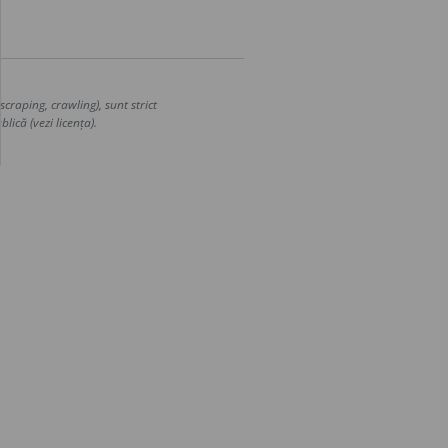
craping, crawling), sunt strict
lică (vezi licența).