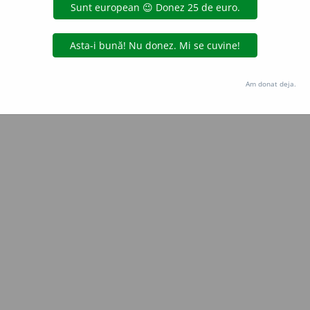
de
blaurb.
acțiuni
Copyright © 2004-2026 dexonline (https://dexonline.ro)
area datelor de pe acest site, inclusiv prin orice metode de extragere automată (web s
Am donat deja.
dul nostru prealabil scris, cu excepția seturilor de date oferite oficial spre utilizare pub
licență
confidențialitate
găzduit de
Hosterion