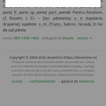
părĕtem,
forma.
pop.
în loc de
păriĕtem
(Pușcariu 1268;
Candrea-Dens., 1334; REW 6242),
cf.
it.
parete,
prov.
paret,
fr.
paroi,
sp.
pared,
port.
parede.
Pentru fonetism,
cf.
Rosetti, I, 51. –
Der.
păretar(iu),
s. n.
(tapițerie,
draperie);
supărete,
s. m.
(
Trans.
, balcon, terasă), în loc
de
sub părete.
sursa:
DER (1958-1966)
adăugată de
blaurb.
acțiuni
Copyright © 2004-2026 dexonline (https://dexonline.ro)
Preluarea, stocarea sau utilizarea datelor de pe acest site, inclusiv
prin orice metode de extragere automată (web scraping, crawling),
sunt strict interzise fără acordul nostru prealabil scris, cu excepția
seturilor de date oferite oficial spre utilizare publică (vezi licența).
licență
confidențialitate
găzduit de
Hosterion