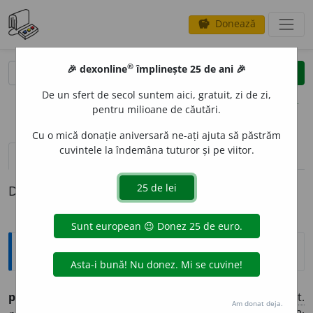
Donează
savings
®
®
🎉 dexonline
împlinește 25 de ani 🎉
caută
clear
search
De un sfert de secol suntem aici, gratuit, zi de zi,
opțiuni
pentru milioane de căutări.
Cu o mică donație aniversară ne-ați ajuta să păstrăm
cuvintele la îndemâna tuturor și pe viitor.
pronunție
(50)
volume_up
definiții (1)
Definiția cu ID-ul 504781:
Etimologice
per
e
te (per
e
ți),
s. m.
– Zid. –
Var.
părete.
Istr.
parete.
Lat.
Am donat deja.