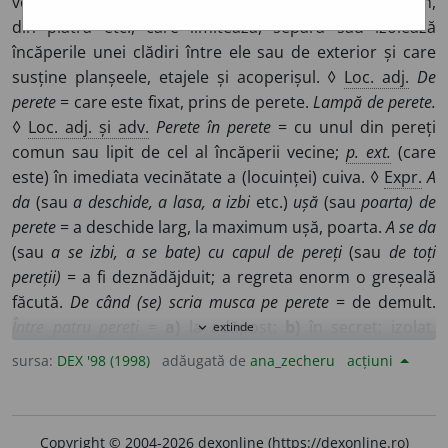
vertical (sau puțin înclinat), făcut din zidărie, din lemn,
din piatră etc., care limitează, separă sau izolează
încăperile unei clădiri între ele sau de exterior și care
susține planșeele, etajele și acoperișul. ◊
Loc. adj.
De
perete
= care este fixat, prins de perete.
Lampă de perete.
◊
Loc. adj. și adv.
Perete în perete
= cu unul din pereți
comun sau lipit de cel al încăperii vecine;
p. ext.
(care
este) în imediata vecinătate a (locuinței) cuiva. ◊
Expr.
A
da
(sau
a deschide, a lasa, a izbi
etc.)
ușă
(sau
poarta) de
perete
= a deschide larg, la maximum ușă, poarta.
A se da
(sau
a se izbi, a se bate) cu capul de pereți
(sau
de toți
pereții)
= a fi deznădăjduit; a regreta enorm o greșeală
făcută.
De când (se) scria musca pe perete
= de demult.
Între patru pereți
=
a)
la adăpost;
b)
în secret; izolat.
extinde
expand_more
Pereții au ochi
(sau
urechi),
se zice pentru a atrage cuiva
sursa:
DEX '98 (1998)
adăugată de
ana_zecheru
acțiuni
atenția să fie precaut, să se ferească atunci cînd spune
ceva (secret).
A vorbi la pereți
= a vorbi zadarnic, fără să
fie ascultat.
2.
Masiv pietros care se înalță (aproape)
Copyright © 2004-2026 dexonline (https://dexonline.ro)