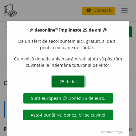
Donează
savings
®
®
🎉 dexonline
împlinește 25 de ani 🎉
caută
clear
search
De un sfert de secol suntem aici, gratuit, zi de zi,
opțiuni
pentru milioane de căutări.
Cu o mică donație aniversară ne-ați ajuta să păstrăm
cuvintele la îndemâna tuturor și pe viitor.
pronunție
(50)
volume_up
definiții (1)
Definiția cu ID-ul 31916:
Explicative DEX
PER
E
TE,
pereți,
s. m.
1.
Element de construcție așezat
Am donat deja.