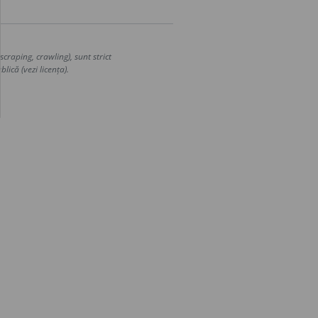
craping, crawling), sunt strict
lică (vezi licența).