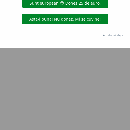
Copyright © 2004-2026 dexonline (https://dexonline.ro)
area datelor de pe acest site, inclusiv prin orice metode de extragere automată (web s
dul nostru prealabil scris, cu excepția seturilor de date oferite oficial spre utilizare pub
Am donat deja.
licență
confidențialitate
găzduit de
Hosterion