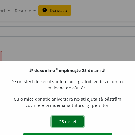
Donează
savings
ari
Resurse
®
🎉 dexonline
împlinește 25 de ani 🎉
De un sfert de secol suntem aici, gratuit, zi de zi, pentru
milioane de căutări.
Cu o mică donație aniversară ne-ați ajuta să păstrăm
cuvintele la îndemâna tuturor și pe viitor.
e
gall
acțiuni