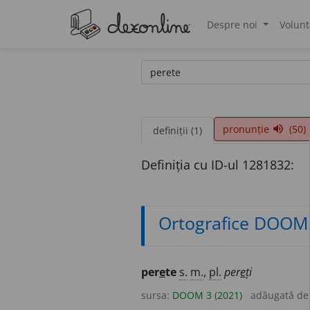
Despre noi
Volunt
®
pronunție
(50)
volume_up
definiții (1)
Definiția cu ID-ul 1281832:
Ortografice DOOM
per
e
te
s.
m.
,
pl.
per
e
ți
sursa:
DOOM 3 (2021)
adăugată d