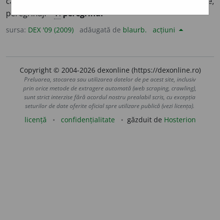
călătorie lungă prin locuri îndepărtate; peregrinație,
peregrinaj. –
V.
peregrina.
sursa:
DEX '09 (2009)
adăugată de
blaurb.
acțiuni
Copyright © 2004-2026 dexonline (https://dexonline.ro)
Preluarea, stocarea sau utilizarea datelor de pe acest site, inclusiv
prin orice metode de extragere automată (web scraping, crawling),
sunt strict interzise fără acordul nostru prealabil scris, cu excepția
seturilor de date oferite oficial spre utilizare publică (vezi licența).
licență
confidențialitate
găzduit de
Hosterion