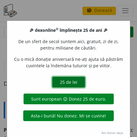
Donează
savings
®
®
🎉 dexonline
împlinește 25 de ani 🎉
caută
clear
search
De un sfert de secol suntem aici, gratuit, zi de zi,
opțiuni
pentru milioane de căutări.
Cu o mică donație aniversară ne-ați ajuta să păstrăm
cuvintele la îndemâna tuturor și pe viitor.
pronunție
(1)
volume_up
definiții (1)
Definiția cu ID-ul 869832:
Explicative DEX
PEREGRIN
A
RE,
peregrinări,
s. f.
Acțiunea de
a peregrina;
Am donat deja.