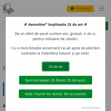
Donează
savings
®
®
🎉 dexonline
împlinește 25 de ani 🎉
caută
clear
search
De un sfert de secol suntem aici, gratuit, zi de zi,
opțiuni
pentru milioane de căutări.
Cu o mică donație aniversară ne-ați ajuta să păstrăm
cuvintele la îndemâna tuturor și pe viitor.
pronunție
(50)
volume_up
definiții (1)
Definiția cu ID-ul 1281753:
Ortografice DOOM
p
e
ntru
prep.
,
adv.
(
a vota ~ moțiune, a vota ~
)
Am donat deja.