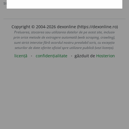
sursa:
DOOM 3 (2021)
adăugată de
gall
acțiuni
Copyright © 2004-2026 dexonline (https://dexonline.ro)
Preluarea, stocarea sau utilizarea datelor de pe acest site, inclusiv
prin orice metode de extragere automată (web scraping, crawling),
sunt strict interzise fără acordul nostru prealabil scris, cu excepția
seturilor de date oferite oficial spre utilizare publică (vezi licența).
licență
confidențialitate
găzduit de
Hosterion