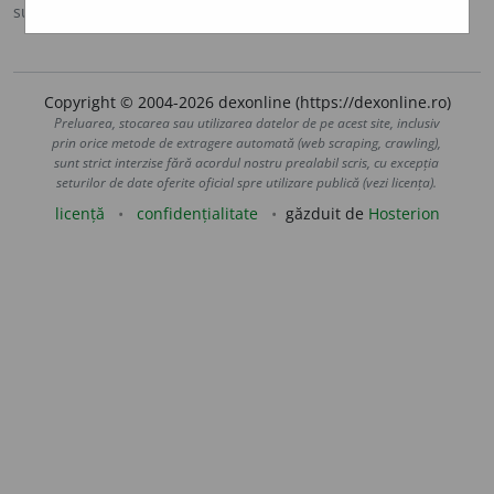
sursa:
DEX '98 (1998)
adăugată de
valeriu
acțiuni
Copyright © 2004-2026 dexonline (https://dexonline.ro)
Preluarea, stocarea sau utilizarea datelor de pe acest site, inclusiv
prin orice metode de extragere automată (web scraping, crawling),
sunt strict interzise fără acordul nostru prealabil scris, cu excepția
seturilor de date oferite oficial spre utilizare publică (vezi licența).
licență
confidențialitate
găzduit de
Hosterion