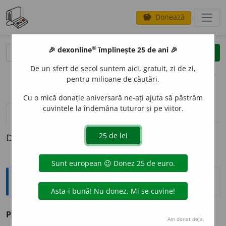
Donează
savings
®
®
🎉 dexonline
împlinește 25 de ani 🎉
caută
clear
search
De un sfert de secol suntem aici, gratuit, zi de zi,
opțiuni
pentru milioane de căutări.
Cu o mică donație aniversară ne-ați ajuta să păstrăm
cuvintele la îndemâna tuturor și pe viitor.
definiții (1)
Definiția cu ID-ul 29264:
Explicative DEX
PEFUG
A
vb.
I
v.
păfuga.
Am donat deja.