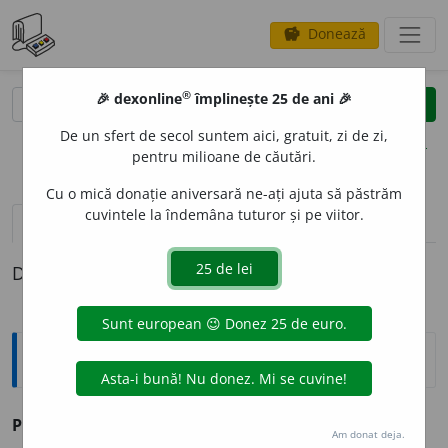
Donează
savings
®
®
🎉 dexonline
împlinește 25 de ani 🎉
caută
clear
search
De un sfert de secol suntem aici, gratuit, zi de zi,
opțiuni
pentru milioane de căutări.
Cu o mică donație aniversară ne-ați ajuta să păstrăm
cuvintele la îndemâna tuturor și pe viitor.
pronunție
(3)
volume_up
definiții (1)
Definiția cu ID-ul 545651:
Explicative DEX
PEDE
A
,
pedele,
s. f.
(
Reg.
) Lipie. –
Tc.
pide.
Am donat deja.