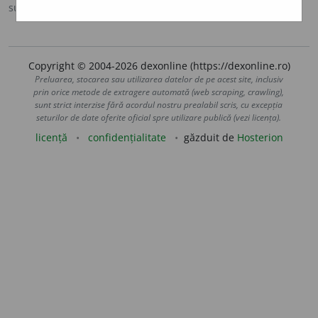
sursa:
DLRM (1958)
adăugată de
gall
acțiuni
Copyright © 2004-2026 dexonline (https://dexonline.ro)
Preluarea, stocarea sau utilizarea datelor de pe acest site, inclusiv
prin orice metode de extragere automată (web scraping, crawling),
sunt strict interzise fără acordul nostru prealabil scris, cu excepția
seturilor de date oferite oficial spre utilizare publică (vezi licența).
licență
confidențialitate
găzduit de
Hosterion