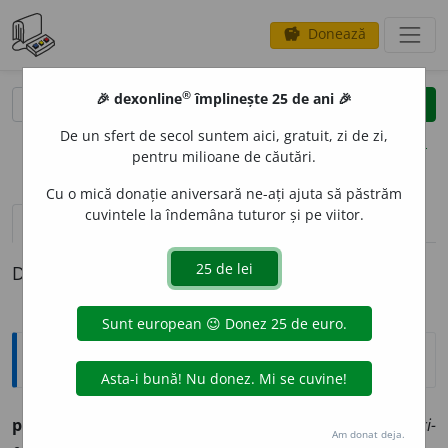
Donează
savings
®
®
🎉 dexonline
împlinește 25 de ani 🎉
caută
clear
search
De un sfert de secol suntem aici, gratuit, zi de zi,
opțiuni
pentru milioane de căutări.
Cu o mică donație aniversară ne-ați ajuta să păstrăm
cuvintele la îndemâna tuturor și pe viitor.
pronunție
(3)
volume_up
definiții (1)
Definiția cu ID-ul 1280951:
Ortografice DOOM
patrici
a
n
(
desp.
pa-tri-ci-an
)
s.
m.
,
pl.
patrici
e
ni
(
desp.
-ci-
Am donat deja.