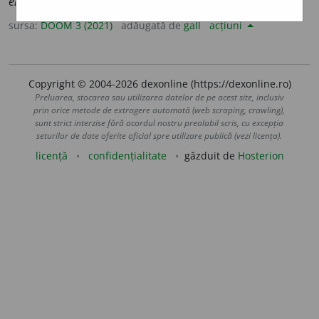
eni
)
sursa:
DOOM 3 (2021)
adăugată de
gall
acțiuni
Copyright © 2004-2026 dexonline (https://dexonline.ro)
Preluarea, stocarea sau utilizarea datelor de pe acest site, inclusiv
prin orice metode de extragere automată (web scraping, crawling),
sunt strict interzise fără acordul nostru prealabil scris, cu excepția
seturilor de date oferite oficial spre utilizare publică (vezi licența).
licență
confidențialitate
găzduit de
Hosterion