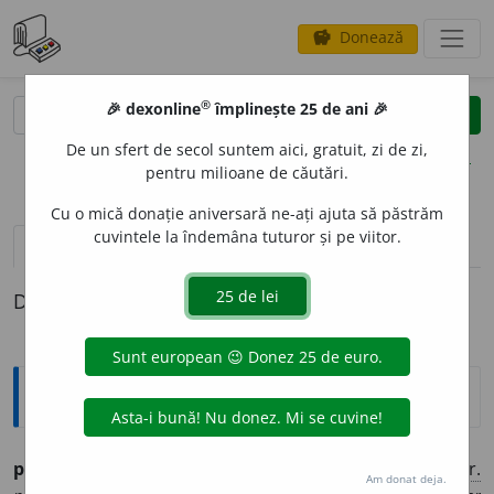
Donează
savings
®
®
🎉 dexonline
împlinește 25 de ani 🎉
caută
clear
search
De un sfert de secol suntem aici, gratuit, zi de zi,
opțiuni
pentru milioane de căutări.
Cu o mică donație aniversară ne-ați ajuta să păstrăm
cuvintele la îndemâna tuturor și pe viitor.
definiții (1)
Definiția cu ID-ul 504619:
Etimologice
pasm
a
nt (pasm
a
nturi),
–
s. n.
– Ceapraz, firet.
Fr.
Am donat deja.