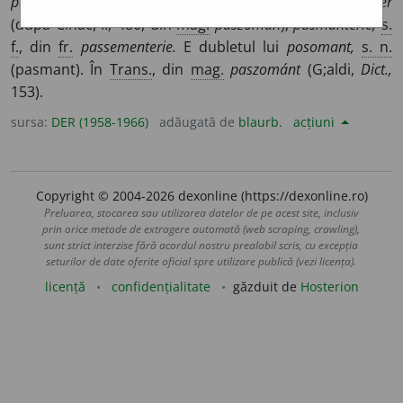
passemain.
–
Der.
pasmantier,
s. m.
, din
fr.
passementier
(după Cihac, II, 480, din
mag.
paszoman
);
pasmanterie,
s.
f.
, din
fr.
passementerie.
E dubletul lui
posomant,
s. n.
(pasmant). În
Trans.
, din
mag.
paszománt
(G;aldi,
Dict.,
153).
sursa:
DER (1958-1966)
adăugată de
blaurb.
acțiuni
Copyright © 2004-2026 dexonline (https://dexonline.ro)
Preluarea, stocarea sau utilizarea datelor de pe acest site, inclusiv
prin orice metode de extragere automată (web scraping, crawling),
sunt strict interzise fără acordul nostru prealabil scris, cu excepția
seturilor de date oferite oficial spre utilizare publică (vezi licența).
licență
confidențialitate
găzduit de
Hosterion