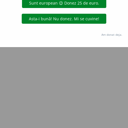
Copyright © 2004-2026 dexonline (https://dexonline.ro)
area datelor de pe acest site, inclusiv prin orice metode de extragere automată (web s
dul nostru prealabil scris, cu excepția seturilor de date oferite oficial spre utilizare pub
Am donat deja.
licență
confidențialitate
găzduit de
Hosterion