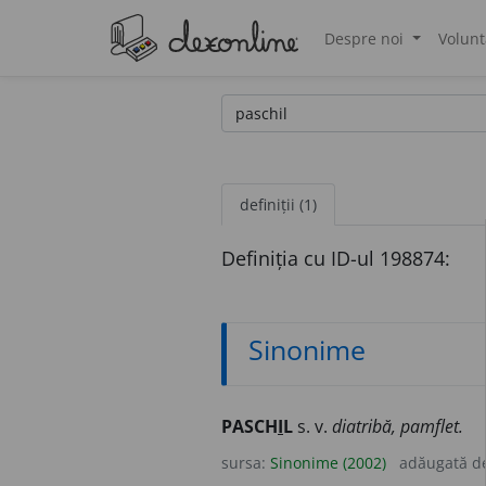
Despre noi
Volunt
®
definiții (1)
Definiția cu ID-ul 198874:
Sinonime
PASCH
I
L
s. v.
diatribă, pamflet.
sursa:
Sinonime (2002)
adăugată d