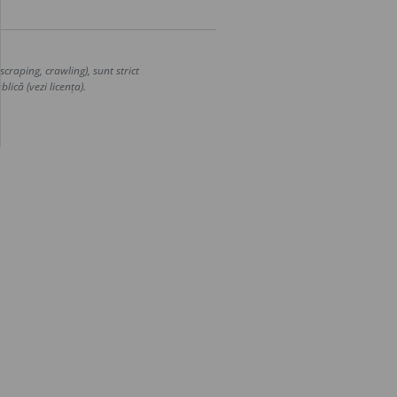
craping, crawling), sunt strict
lică (vezi licența).