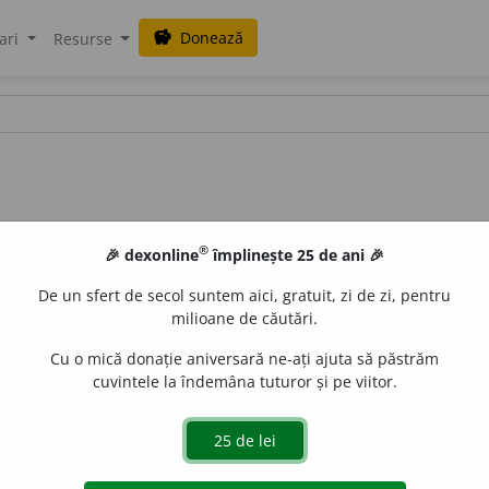
Donează
savings
ari
Resurse
®
🎉 dexonline
împlinește 25 de ani 🎉
De un sfert de secol suntem aici, gratuit, zi de zi, pentru
milioane de căutări.
Cu o mică donație aniversară ne-ați ajuta să păstrăm
cuvintele la îndemâna tuturor și pe viitor.
e
siveco
acțiuni