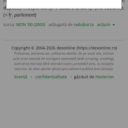
reprezentanți ai diferitelor partide politice sau din
deputați independenți. ◊ clădire unde își ține sesiunile.
(<
fr.
parlement
)
sursa:
MDN '00 (2000)
adăugată de
raduborza
acțiuni
Copyright © 2004-2026 dexonline (https://dexonline.ro)
Preluarea, stocarea sau utilizarea datelor de pe acest site, inclusiv
prin orice metode de extragere automată (web scraping, crawling),
sunt strict interzise fără acordul nostru prealabil scris, cu excepția
seturilor de date oferite oficial spre utilizare publică (vezi licența).
licență
confidențialitate
găzduit de
Hosterion