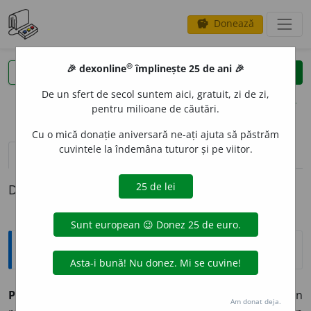
Donează
savings
®
®
🎉 dexonline
împlinește 25 de ani 🎉
caută
clear
search
De un sfert de secol suntem aici, gratuit, zi de zi,
opțiuni
pentru milioane de căutări.
Cu o mică donație aniversară ne-ați ajuta să păstrăm
cuvintele la îndemâna tuturor și pe viitor.
pronunție
(50)
volume_up
definiții (1)
Definiția cu ID-ul 481403:
Explicative DEX
PARLAM
E
NT
s. n.
organ legislativ, eligibil, alcătuit din
Am donat deja.