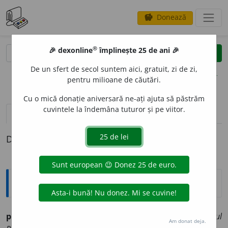
Donează
savings
®
®
🎉 dexonline
împlinește 25 de ani 🎉
caută
clear
search
De un sfert de secol suntem aici, gratuit, zi de zi,
opțiuni
pentru milioane de căutări.
Cu o mică donație aniversară ne-ați ajuta să păstrăm
cuvintele la îndemâna tuturor și pe viitor.
pronunție
(50)
volume_up
definiții (1)
Definiția cu ID-ul 1280683:
Ortografice DOOM
parlam
e
nt
s.
n.
,
pl.
parlam
e
nte
(dar:
Parlamentul
Am donat deja.