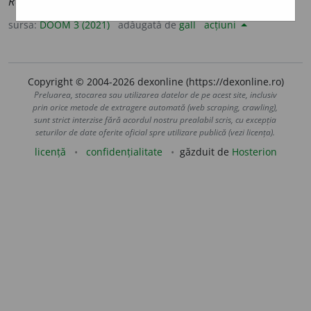
României
etc.
s.
propriu
n.
art.
)
sursa:
DOOM 3 (2021)
adăugată de
gall
acțiuni
Copyright © 2004-2026 dexonline (https://dexonline.ro)
Preluarea, stocarea sau utilizarea datelor de pe acest site, inclusiv
prin orice metode de extragere automată (web scraping, crawling),
sunt strict interzise fără acordul nostru prealabil scris, cu excepția
seturilor de date oferite oficial spre utilizare publică (vezi licența).
licență
confidențialitate
găzduit de
Hosterion