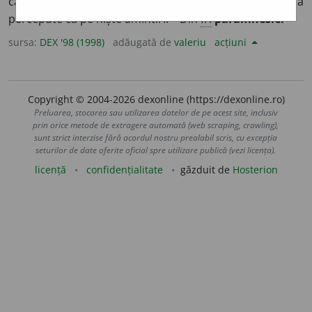
care constă în interpretarea unor realități abia
percepute ca pe niște amintiri. – Din
fr.
paramnésie.
sursa:
DEX '98 (1998)
adăugată de
valeriu
acțiuni
Copyright © 2004-2026 dexonline (https://dexonline.ro)
Preluarea, stocarea sau utilizarea datelor de pe acest site, inclusiv
prin orice metode de extragere automată (web scraping, crawling),
sunt strict interzise fără acordul nostru prealabil scris, cu excepția
seturilor de date oferite oficial spre utilizare publică (vezi licența).
licență
confidențialitate
găzduit de
Hosterion