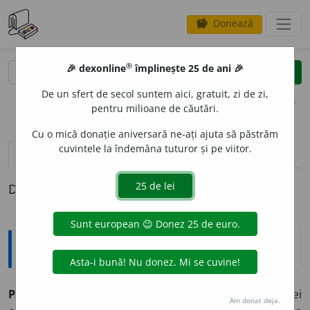
Donează
savings
®
®
🎉 dexonline
împlinește 25 de ani 🎉
caută
clear
search
De un sfert de secol suntem aici, gratuit, zi de zi,
opțiuni
pentru milioane de căutări.
Cu o mică donație aniversară ne-ați ajuta să păstrăm
cuvintele la îndemâna tuturor și pe viitor.
definiții (1)
Definiția cu ID-ul 28262:
Explicative DEX
PARAMNEZ
I
E,
paramnezii,
s. f.
Tulburare a memoriei
Am donat deja.